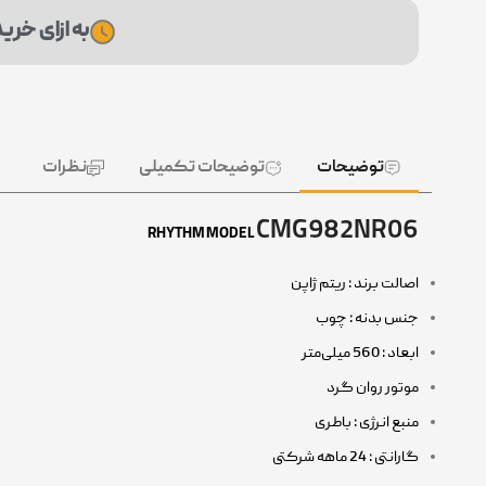
به ازای خرید این محصول، 207 ثان
توضیحات
توضیحات تکمیلی
نظرات
CMG982NR06
RHYTHM MODEL
اصالت برند : ریتم ژاپن
جنس بدنه : چوب
ابعاد : 560 میلی‌متر
موتور روان گرد
منبع انرژی : باطری
گارانتی : 24 ماهه شرکتی