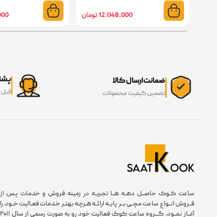
12,048,000 تومان
2,000
پشتی
ضمانت ارسال کالا
قبل 
تضمین کیفیت محصولات
ساعت کــوک حاصــل دهــه هــا تجربــه در زمینه فروش و خدمات پـس از
فــروش انــواع ساعت مچــی بــر پایــه ارائــه هـرچـه بهتـر خـدمات فعـالیت خــود را
آغــاز نمــود. گـــروه ساعت کوک فعالیت خود رو به صورت رسمی از سال ۲۰۱۱