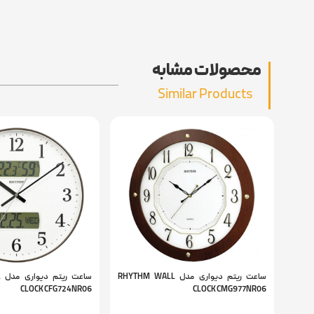
محصولات مشابه
Similar Products
ساعت ریتم دیواری مدل RHYTHM WALL
س
CLOCK CFG724NR06
CLOCK CMG977NR06