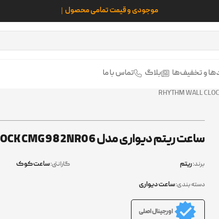
ها و تخفیف‌ها
بلاگ
تماس با ما
ساعت ریتم دیواری مدل RHYTHM WALL CLOCK CMG982NR06
ریتم
ساعت کوک
برند:
گارانتی:
ساعت دیواری
دسته بندی:
اورجینال اصلی