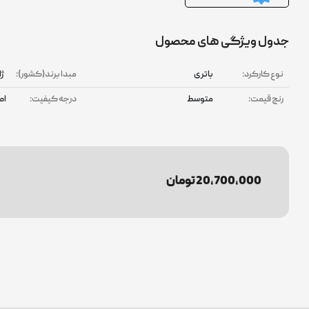
جدول ویژگی های محصول
نوع کارکرد:
باتری
مبدا برند(کشور):
ژا
رنج قیمت:
متوسط
درجه کیفیت:
اص
20,700,000 تومان