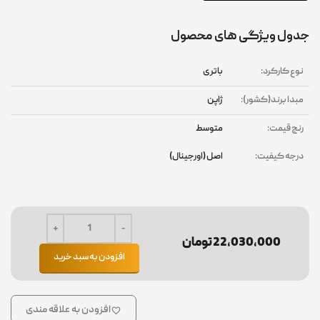
جدول ویژگی های محصول
نوع کارکرد:
باتری
مبدا برند(کشور):
ژاپن
رنج قیمت:
متوسط
درجه کیفیت:
اصل (اورجینال)
22,030,000 تومان
افزودن به سبد خرید
افزودن به علاقه مندی