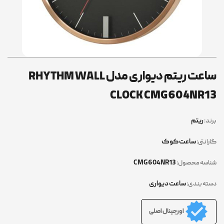
ساعت ریتم دیواری مدل RHYTHM WALL
CLOCK CMG604NR13
ریتم
برند:
ساعت کوک
گارانتی:
CMG604NR13
شناسه محصول:
ساعت دیواری
دسته بندی:
اورجینال اصلی