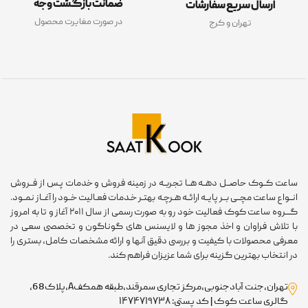
ضمانت بازگشت وجه
ارسال سریع سفارشات
در صورت مغایرت محصول
تهران و کرج
ساعت کــوک حاصــل دهــه هــا تجربــه در زمینه فروش و خدمات پـس از فــروش
انــواع ساعت مچــی بــر پایــه ارائــه هـرچـه بهتـر خـدمات فعـالیت خــود را آغــاز نمــود.
گـــروه ساعت کوک فعالیت خود رو به صورت رسمی از سال ۲۰۱۱ آغاز و تا به امروز
با تلاش فراوان و اخذ مجوز ها و لایسنس های گوناگون و تخصصی سعی در
معرفی محصولات با کیفیت و بررسی دقیق آنها و ارائه مشخصات کامل، بستری را
در انتخاب بهترین گزینه برای شما عزیزان فراهم کند.
تهران،جنت آبادجنوبی،مرکز تجاری سمرقند،طبقه همکفA،پلاک68،
گالری ساعت کوک | کد پستی: ۱۴۷۴۷۱۹۷۳۸