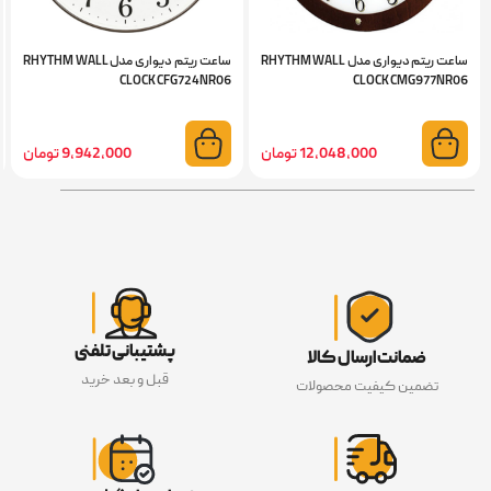
ساعت ریتم دیواری مدل RHYTHM WALL
ساعت ریتم دیواری مدل RHYTHM WALL
CLOCK CFG724NR06
CLOCK CMG977NR06
12,048,000 تومان
9,942,000 تومان
پشتیبانی تلفنی
ضمانت ارسال کالا
قبل و بعد خرید
تضمین کیفیت محصولات