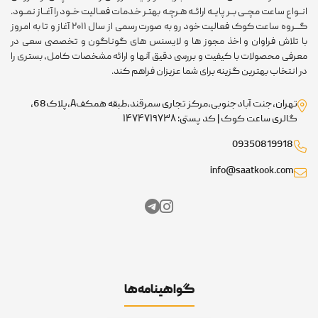
انــواع ساعت مچــی بــر پایــه ارائــه هـرچـه بهتـر خـدمات فعـالیت خــود را آغــاز نمــود.
گـــروه ساعت کوک فعالیت خود رو به صورت رسمی از سال ۲۰۱۱ آغاز و تا به امروز
با تلاش فراوان و اخذ مجوز ها و لایسنس های گوناگون و تخصصی سعی در
معرفی محصولات با کیفیت و بررسی دقیق آنها و ارائه مشخصات کامل، بستری را
در انتخاب بهترین گزینه برای شما عزیزان فراهم کند.
تهران،جنت آبادجنوبی،مرکز تجاری سمرقند،طبقه همکفA،پلاک68،
گالری ساعت کوک | کد پستی: ۱۴۷۴۷۱۹۷۳۸
09350819918
info@saatkook.com
گواهینامه‌ها