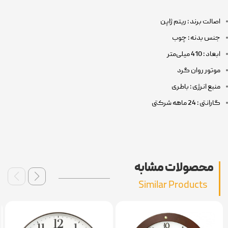
اصالت برند : ریتم ژاپن
جنس بدنه : چوب
ابعاد : 410 میلی‌متر
موتور روان گرد
منبع انرژی : باطری
گارانتی : 24 ماهه شرکتی
محصولات مشابه
Similar Products