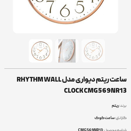
ساعت ریتم دیواری مدل RHYTHM WALL
CLOCK CMG569NR13
ریتم
برند:
ساعت کوک
گارانتی:
CMG569NR13
شناسه محصول: