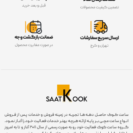
ضمانت ارسال کالا
قبل و بعد خرید
تضمین کیفیت محصولات
ضمانت بازگشت وجه
ارسال سریع سفارشات
در صورت مغایرت محصول
تهران و کرج
ساعت کــوک حاصــل دهــه هــا تجربــه در زمینه فروش و خدمات پـس از فــروش
انــواع ساعت مچــی بــر پایــه ارائــه هـرچـه بهتـر خـدمات فعـالیت خــود را آغــاز نمــود.
گـــروه ساعت کوک فعالیت خود رو به صورت رسمی از سال ۲۰۱۱ آغاز و تا به امروز