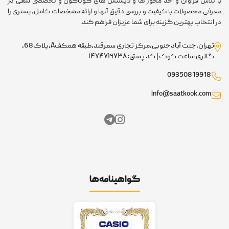
با تلاش فراوان و اخذ مجوز ها و لایسنس های گوناگون و تخصصی سعی در
معرفی محصولات با کیفیت و بررسی دقیق آنها و ارائه مشخصات کامل، بستری را
در انتخاب بهترین گزینه برای شما عزیزان فراهم کند.
تهران،جنت آبادجنوبی،مرکز تجاری سمرقند،طبقه همکفA،پلاک68،
گالری ساعت کوک | کد پستی: ۱۴۷۴۷۱۹۷۳۸
09350819918
info@saatkook.com
گواهینامه‌ها