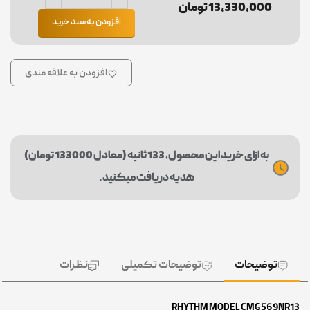
13,330,000 تومان
افزودن به سبد خرید
افزودن به علاقه مندی
به ازای خرید این محصول، 133 ثانیه (معادل 133000 تومان)
هدیه دریافت میکنید.
توضیحات
توضیحات تکمیلی
نظرات
RHYTHM MODEL CMG569NR13