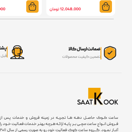
12,048,000 تومان
2,000
پشتی
ضمانت ارسال کالا
قبل 
تضمین کیفیت محصولات
ساعت کــوک حاصــل دهــه هــا تجربــه در زمینه فروش و خدمات پـس از
فــروش انــواع ساعت مچــی بــر پایــه ارائــه هـرچـه بهتـر خـدمات فعـالیت خــود را
آغــاز نمــود. گـــروه ساعت کوک فعالیت خود رو به صورت رسمی از سال ۲۰۱۱