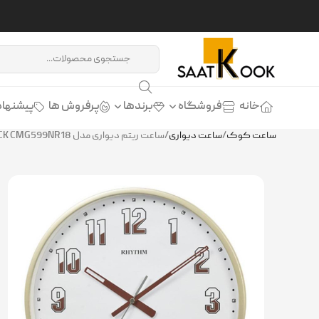
خانه
فروشگاه
برندها
پرفروش ها
پیشنهاد
ساعت کوک
/
ساعت دیواری
/
ساعت ریتم دیواری مدل RHYTHM WALL CLOCK CMG599NR18