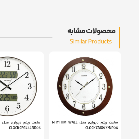
محصولات مشابه
Similar Products
ساعت ریتم دیواری مدل RHYTHM WALL
س
CLOCK CFG724NR06
CLOCK CMG977NR06