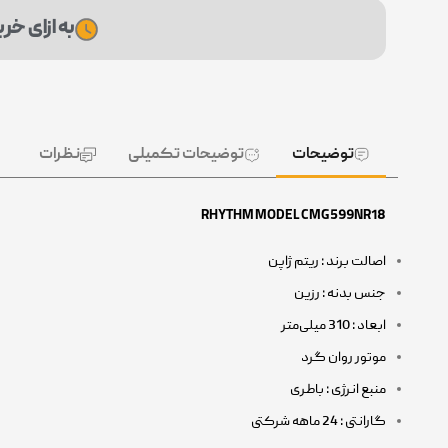
به ازای خرید این محصول، 60 ث
توضیحات
توضیحات تکمیلی
نظرات
RHYTHM MODEL CMG599NR18
اصالت برند : ریتم ژاپن
جنس بدنه : رزین
ابعاد : 310 میلی‌متر
موتور روان گرد
منبع انرژی : باطری
گارانتی : 24 ماهه شرکتی