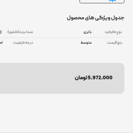
جدول ویژگی های محصول
نوع کارکرد:
باتری
مبدا برند(کشور):
ژا
رنج قیمت:
متوسط
درجه کیفیت:
اص
5,972,000 تومان