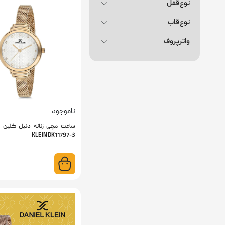
نوع قفل
نوع قاب
واترپروف
ناموجود
KLEIN DK11797-3