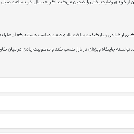
ز خریدی رضایت ‌بخش را تضمین می‌کند. اگر به دنبال خرید ساعت دنيل ك
یبی از طراحی زیبا، کیفیت ساخت بالا و قیمت مناسب هستند که آن‌ها را به گ
ند، توانسته جایگاه ویژه‌ای در بازار کسب کند و محبوبیت زیادی در میان کا
ساعت‌های دنيل كلين اصالتاً یک برند ترکیه‌ای هستند که در سال 1970 تأسیس شده است. با این حال، تولید ا
فیت مانند استیل ضد زنگ، شیشه‌های مقاوم و موتورهای دقیق کوارتز، کیفیت 
وند.
 قیمتی مناسب و رقابتی عرضه می‌شوند. این برند توانسته کیفیت بالا را با قی