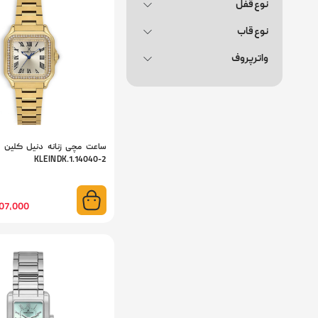
نوع قفل
نوع قاب
واترپروف
KLEIN DK.1.14040-2
16,807,000