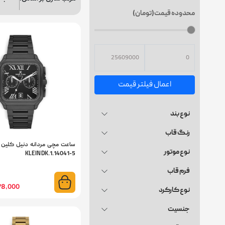
محدوده قیمت(تومان)
اعمال فیلتر قیمت
نوع بند
رنگ قاب
نوع موتور
KLEIN DK.1.14041-5
فرم قاب
17,478,000
نوع کارکرد
جنسیت