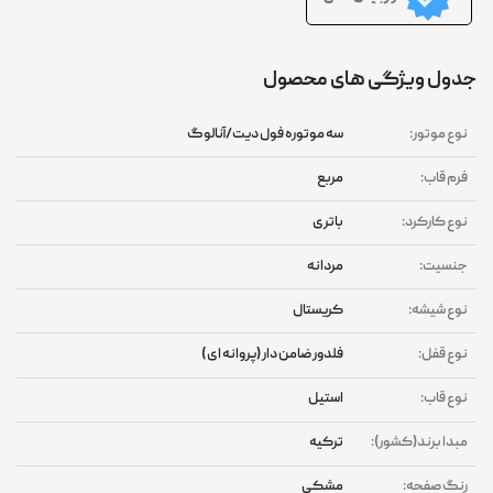
جدول ویژگی های محصول
نوع موتور:
سه موتوره فول دیت/آنالوگ
فرم قاب:
مربع
نوع کارکرد:
باتری
جنسیت:
مردانه
نوع شیشه:
کریستال
نوع قفل:
فلدور ضامن دار (پروانه ای )
نوع قاب:
استیل
مبدا برند(کشور):
ترکیه
رنگ صفحه:
مشکی