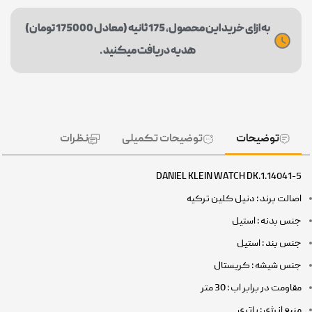
به ازای خرید این محصول، 175 ثانیه (معادل 175000 تومان)
هدیه دریافت میکنید.
توضیحات
توضیحات تکمیلی
نظرات
DANIEL KLEIN WATCH DK.1.14041-5
اصالت برند : دنیل کلین ترکیه
جنس بدنه : استیل
جنس بند : استیل
جنس شیشه : کریستال
مقاومت در برابر اب : 30 متر
منبع انرژی : باتری