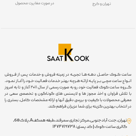
در صورت مغایرت محصول
تهران و کرج
ساعت کــوک حاصــل دهــه هــا تجربــه در زمینه فروش و خدمات پـس از فــروش
انــواع ساعت مچــی بــر پایــه ارائــه هـرچـه بهتـر خـدمات فعـالیت خــود را آغــاز نمــود.
گـــروه ساعت کوک فعالیت خود رو به صورت رسمی از سال ۲۰۱۱ آغاز و تا به امروز
با تلاش فراوان و اخذ مجوز ها و لایسنس های گوناگون و تخصصی سعی در
معرفی محصولات با کیفیت و بررسی دقیق آنها و ارائه مشخصات کامل، بستری را
در انتخاب بهترین گزینه برای شما عزیزان فراهم کند.
تهران،جنت آبادجنوبی،مرکز تجاری سمرقند،طبقه همکفA،پلاک68،
گالری ساعت کوک | کد پستی: ۱۴۷۴۷۱۹۷۳۸