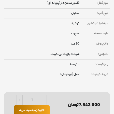
نوع قفل:
فلدور ضامن دار (پروانه ای )
نوع قاب:
استیل
مبدا برند(کشور):
ترکیه
طرح صفحه:
اسپرت
واترپروف:
30 متر
گارانتی:
شرکت بازرگانی کوک
رنج قیمت:
متوسط
درجه کیفیت:
اصل (اورجینال)
7,542,000 تومان
افزودن به سبد خرید