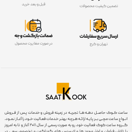
قبل و بعد خرید
تضمین کیفیت محصولات
ضمانت بازگشت وجه
ارسال سریع سفارشات
در صورت مغایرت محصول
تهران و کرج
ساعت کــوک حاصــل دهــه هــا تجربــه در زمینه فروش و خدمات پـس از فــروش
انــواع ساعت مچــی بــر پایــه ارائــه هـرچـه بهتـر خـدمات فعـالیت خــود را آغــاز نمــود.
گـــروه ساعت کوک فعالیت خود رو به صورت رسمی از سال ۲۰۱۱ آغاز و تا به امروز
با تلاش فراوان و اخذ مجوز ها و لایسنس های گوناگون و تخصصی سعی در