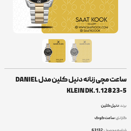
ساعت مچی زنانه دنیل کلین مدل DANIEL
KLEIN DK.1.12823-5
دنیل کلین
برند:
ساعت کوک
گارانتی:
63132
شناسه محصول: