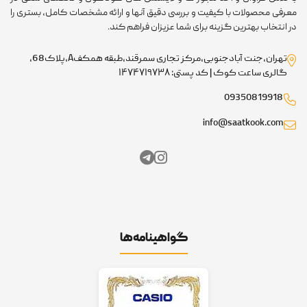
معرفی محصولات با کیفیت و بررسی دقیق آنها و ارائه مشخصات کامل، بستری را
در انتخاب بهترین گزینه برای شما عزیزان فراهم کند.
تهران،جنت آبادجنوبی،مرکز تجاری سمرقند،طبقه همکفA،پلاک68،
گالری ساعت کوک | کد پستی: ۱۴۷۴۷۱۹۷۳۸
09350819918
info@saatkook.com
گواهینامه‌ها