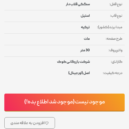
نوع قفل:
سگکی قلاب دار
نوع قاب:
استیل
مبدا برند(کشور):
ترکیه
طرح صفحه:
مات
واترپروف:
30 متر
گارانتی:
شرکت بازرگانی کوک
درجه کیفیت:
اصل (اورجینال)
موجود نیست(موجود شد اطلاع بده!)
افزودن به علاقه مندی