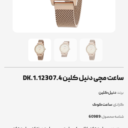
ساعت مچی دنیل کلین DK.1.12307.4
دنیل کلین
برند:
ساعت کوک
گارانتی:
60989
شناسه محصول: