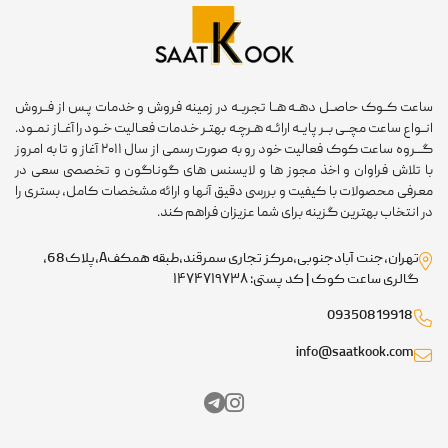
ساعت کــوک حاصــل دهــه هــا تجربــه در زمینه فروش و خدمات پـس از فــروش
انــواع ساعت مچــی بــر پایــه ارائــه هـرچـه بهتـر خـدمات فعـالیت خــود را آغــاز نمــود.
گـــروه ساعت کوک فعالیت خود رو به صورت رسمی از سال ۲۰۱۱ آغاز و تا به امروز
با تلاش فراوان و اخذ مجوز ها و لایسنس های گوناگون و تخصصی سعی در
معرفی محصولات با کیفیت و بررسی دقیق آنها و ارائه مشخصات کامل، بستری را
در انتخاب بهترین گزینه برای شما عزیزان فراهم کند.
تهران،جنت آبادجنوبی،مرکز تجاری سمرقند،طبقه همکفA،پلاک68،
گالری ساعت کوک | کد پستی: ۱۴۷۴۷۱۹۷۳۸
09350819918
info@saatkook.com