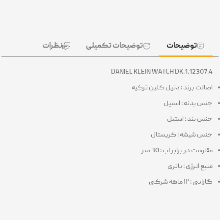
توضیحات
توضیحات تکمیلی
نظرات
DANIEL KLEIN WATCH DK.1.12307.4
اصالت برند : دنیل کلین ترکیه
جنس بدنه : استیل
جنس بند : استیل
جنس شیشه : کریستال
مقاومت در برابر اب : 30 متر
منبع انرژی : باتری
گارانتی : ۱۲ ماهه شرکتی