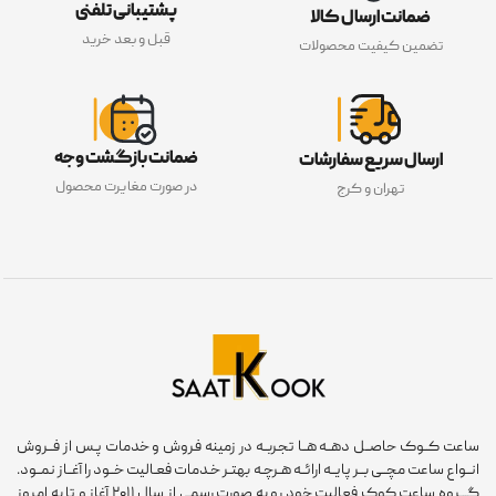
پشتیبانی تلفنی
ضمانت ارسال کالا
قبل و بعد خرید
تضمین کیفیت محصولات
ضمانت بازگشت وجه
ارسال سریع سفارشات
در صورت مغایرت محصول
تهران و کرج
عت کــوک حاصــل دهــه هــا تجربــه در زمینه فروش و خدمات پـس از فــروش
ـواع ساعت مچــی بــر پایــه ارائــه هـرچـه بهتـر خـدمات فعـالیت خــود را آغــاز نمــود.
گـــروه ساعت کوک فعالیت خود رو به صورت رسمی از سال ۲۰۱۱ آغاز و تا به امروز