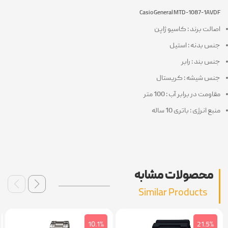
Casio General MTD-1087-1AV
الت برند : کاسیو ژاپن
س بدنه : استیل
س بند : رابر
س شیشه : کریستال
ومت در برابر آب : 100 متر
ع انرژی : باتری 10 ساله
محصولات مشابه
Similar Products
4%
10.1%
21.5%