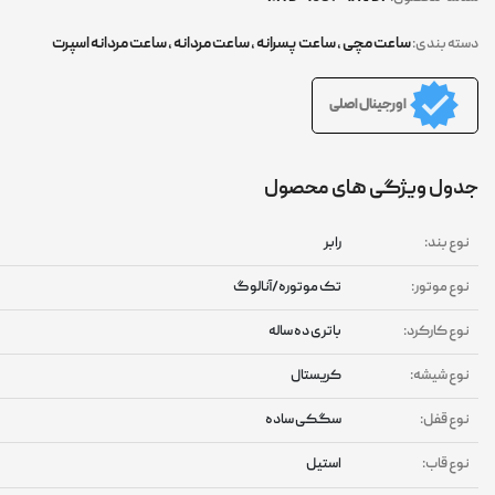
ساعت مچی
,
ساعت پسرانه
,
ساعت مردانه
,
ساعت مردانه اسپرت
ته بندی:
اورجینال اصلی
ول ویژگی های محصول
وع بند:
رابر
وع موتور:
تک موتوره/آنالوگ
وع کارکرد:
باتری ده ساله
وع شیشه:
کریستال
وع قفل:
سگکی ساده
وع قاب:
استیل