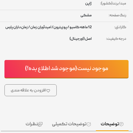
بدا برند(کشور):
ژاپن
نگ صفحه:
مشکی
ارانتی:
12ماهه کاسیو / پوزیترون/ امیدآوران زمان / زمان داران پارس
رجه کیفیت:
اصل (اورجینال)
موجود نیست(موجود شد اطلاع بده!)
افزودن به علاقه مندی
توضیحات
توضیحات تکمیلی
نظرات