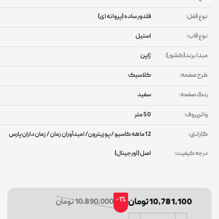
وع قفل:
فلدور ساده (پروانه ای)
وع قاب:
استیل
بدا برند(کشور):
ژاپن
رح صفحه:
کلاسیک
نگ صفحه:
سفید
اترپروف:
50 متر
ارانتی:
12ماهه کاسیو / پوزیترون/ امیدآوران زمان / زمان داران پارس
رجه کیفیت:
اصل (اورجینال)
-1%
10,781,100 تومان
10,890,000 تومان