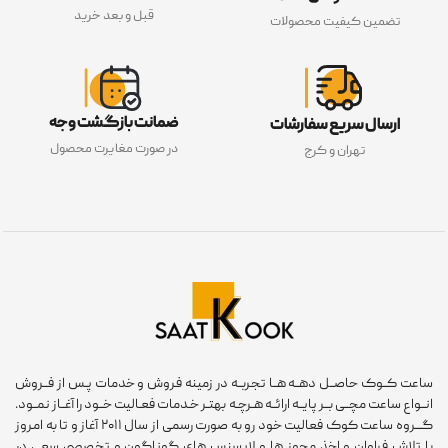
قبل و بعد خرید
تضمین کیفیت محصولات
ضمانت بازگشت وجه
ارسال سریع سفارشات
در صورت مغایرت محصول
تهران و کرج
عت کــوک حاصــل دهــه هــا تجربــه در زمینه فروش و خدمات پـس از فــروش
ـواع ساعت مچــی بــر پایــه ارائــه هـرچـه بهتـر خـدمات فعـالیت خــود را آغــاز نمــود.
گـــروه ساعت کوک فعالیت خود رو به صورت رسمی از سال ۲۰۱۱ آغاز و تا به امروز
 تلاش فراوان و اخذ مجوز ها و لایسنس های گوناگون و تخصصی سعی در