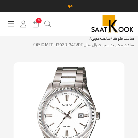
0
عت کوک
/
ساعت مچی
/
 مچی کاسیو جنرال مدل CASIO MTP-1302D-7A1VDF