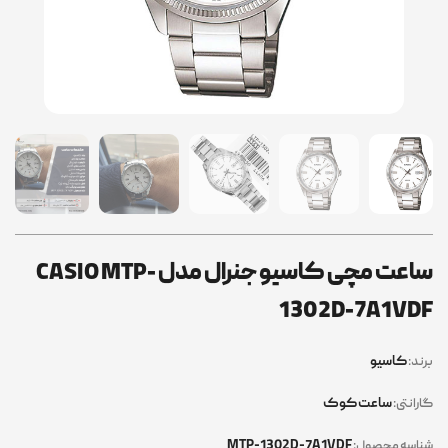
ساعت مچی کاسیو جنرال مدل CASIO MTP-
1302D-7A1VD
کاسیو
ند:
ساعت کوک
رانتی:
MTP-1302D-7A1VDF
اسه محصول: