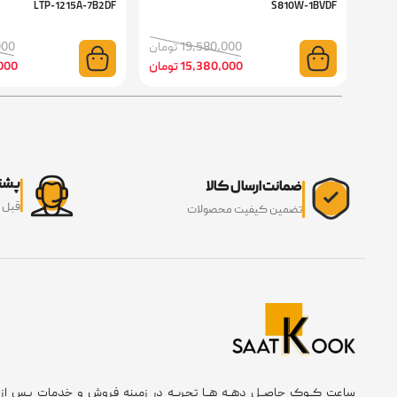
LTP-1215A-7B2DF
S810W-1BVDF
19,580,000 تومان
0,000
15,380,000 تومان
0,000
پشتی
ضمانت ارسال کالا
قبل 
تضمین کیفیت محصولات
ساعت کــوک حاصــل دهــه هــا تجربــه در زمینه فروش و خدمات پـس از