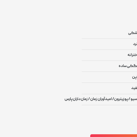
شکی
د
ترانه
کی ساده
پن
ید