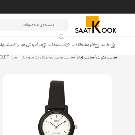
خانه
فروشگاه
برندها
پرفروش ها
پیشنهاد
ساعت کوک
/
ساعت زنانه
/
ساعت مچی اورجینال کاسیو جنرال مدل CASIO LQ-139BMV-7ELDF