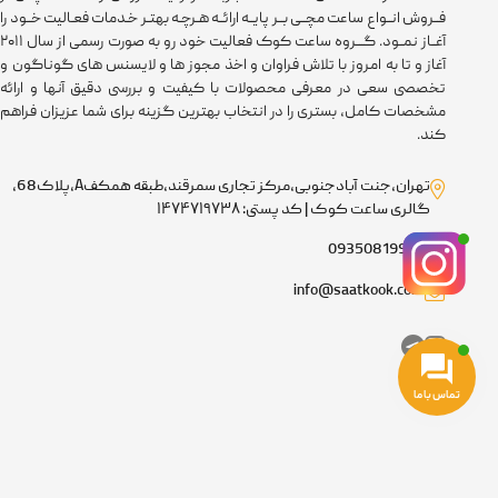
فــروش انــواع ساعت مچــی بــر پایــه ارائــه هـرچـه بهتـر خـدمات فعـالیت خــود را
آغــاز نمــود. گـــروه ساعت کوک فعالیت خود رو به صورت رسمی از سال ۲۰۱۱
آغاز و تا به امروز با تلاش فراوان و اخذ مجوز ها و لایسنس های گوناگون و
تخصصی سعی در معرفی محصولات با کیفیت و بررسی دقیق آنها و ارائه
مشخصات کامل، بستری را در انتخاب بهترین گزینه برای شما عزیزان فراهم
کند.
تهران،جنت آبادجنوبی،مرکز تجاری سمرقند،طبقه همکفA،پلاک68،
گالری ساعت کوک | کد پستی: ۱۴۷۴۷۱۹۷۳۸
09350819918
info@saatkook.com
تماس با ما
کلیه حقوق این