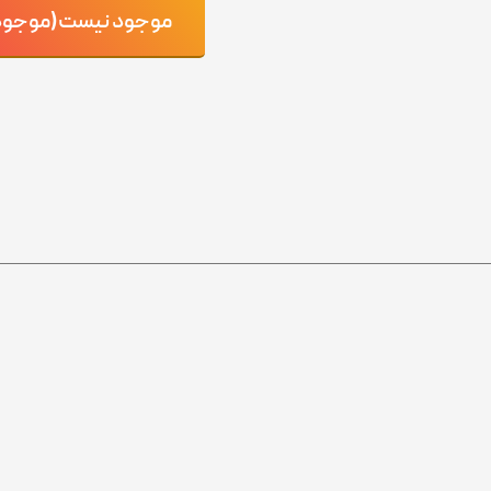
موجود نیست(موجود ش