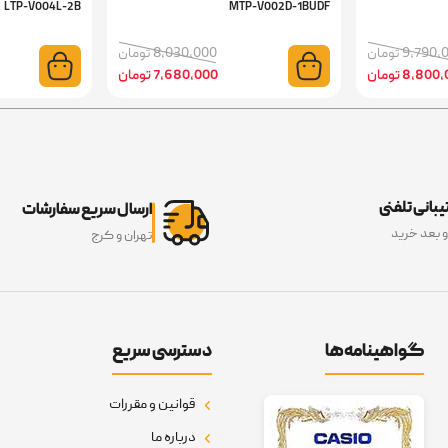
LTP-V004L-2B
MTP-V002D-1BUDF
9,79 تومان
8,030,000 تومان
8,80 تومان
7,680,000 تومان
بانی تلفنی
ارسال سریع سفارشات
و بعد خرید
تهران و کرج
گواهینامه‌ها
دسترسی سریع
قوانین و مقررات
درباره ما