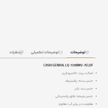
توضیحات
توضیحات تکمیلی
نظرات
CASIO GENRAL LQ-139BMV-7ELDF
اصالت برند : کاسیو ژاپن
جنس بدنه : پلاستیک
جنس بند : رابر
جنس شیشه : طلق پلاستیکی
مقاومت در برابر آب : مقاوم