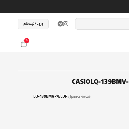
ورود / ثبت‌نام
0
LQ-139BMV-7ELDF
شناسه محصول: