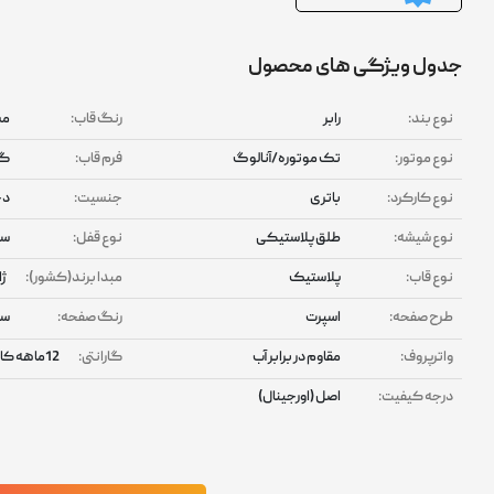
جدول ویژگی های محصول
نوع بند:
رابر
رنگ قاب:
م
نوع موتور:
تک موتوره/آنالوگ
فرم قاب:
گر
نوع کارکرد:
باتری
جنسیت:
دخ
نوع شیشه:
طلق پلاستیکی
نوع قفل:
سگ
نوع قاب:
پلاستیک
مبدا برند(کشور):
ژا
طرح صفحه:
اسپرت
رنگ صفحه:
سف
واترپروف:
مقاوم در برابر آب
گارانتی:
12ماهه کاسیو / پوزیترون/ امیدآوران زمان / زمان داران پارس
درجه کیفیت:
اصل (اورجینال)