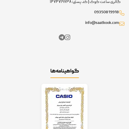
گالری ساعت کوک | کد پستی: ۱۴۷۴۷۱۹۷۳۸
09350819918
info@saatkook.com
گواهینامه‌ها