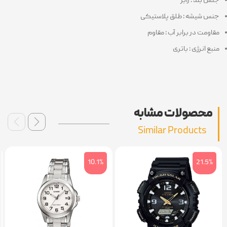
س بند : رابر
س شیشه : طلق پلاستیکی
اومت در برابر آب : مقاوم
بع انرژی : باتری
محصولات مشابه
Similar Products
4%
10.1%
21.5%