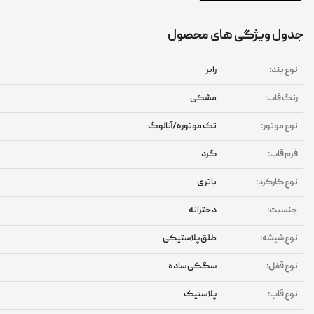
ول ویژگی های محصول
وع بند:
رابر
نگ قاب:
مشکی
وع موتور:
تک موتوره/آنالوگ
رم قاب:
گرد
وع کارکرد:
باتری
نسیت:
دخترانه
وع شیشه:
طلق پلاستیکی
وع قفل:
سگکی ساده
وع قاب:
پلاستیک