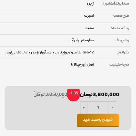
بدا برند(کشور):
ژاپن
رح صفحه:
اسپرت
نگ صفحه:
سفید
اترپروف:
مقاوم در برابر آب
ارانتی:
12ماهه کاسیو / پوزیترون/ امیدآوران زمان / زمان داران پارس
رجه کیفیت:
اصل (اورجینال)
-1.3%
3,800,000 تومان
3,850,000 تومان
افزودن به سبد خرید