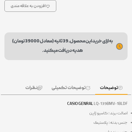
افزودن به علاقه مندی
به ازای خرید این محصول، 39 ثانیه (معادل 39000 تومان)
هدیه دریافت میکنید.
توضیحات
توضیحات تکمیلی
نظرات
CASIO GENRAL
LQ-139BMV-1BL
الت برند : کاسیو ژاپن
س بدنه : پلاستیک