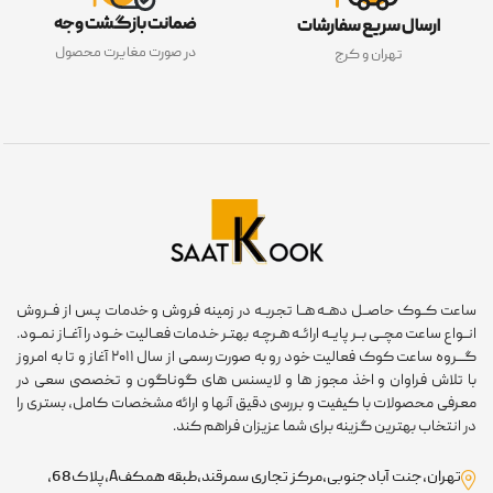
ضمانت بازگشت وجه
ارسال سریع سفارشات
در صورت مغایرت محصول
تهران و کرج
عت کــوک حاصــل دهــه هــا تجربــه در زمینه فروش و خدمات پـس از فــروش
ـواع ساعت مچــی بــر پایــه ارائــه هـرچـه بهتـر خـدمات فعـالیت خــود را آغــاز نمــود.
گـــروه ساعت کوک فعالیت خود رو به صورت رسمی از سال ۲۰۱۱ آغاز و تا به امروز
 تلاش فراوان و اخذ مجوز ها و لایسنس های گوناگون و تخصصی سعی در
رفی محصولات با کیفیت و بررسی دقیق آنها و ارائه مشخصات کامل، بستری را
 انتخاب بهترین گزینه برای شما عزیزان فراهم کند.
تهران،جنت آبادجنوبی،مرکز تجاری سمرقند،طبقه همکفA،پلاک68،