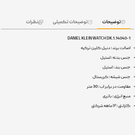
توضیحات
توضیحات تکمیلی
نظرات
DANIEL KLEIN WATCH DK.1.14040-1
اصالت برند : دنیل کلین ترکیه
جنس بدنه : استیل
جنس بند : استیل
جنس شیشه : کریستال
مقاومت در برابر اب : 30 متر
منبع انرژی : باتری
گارانتی : ۱۲ ماهه شرکتی