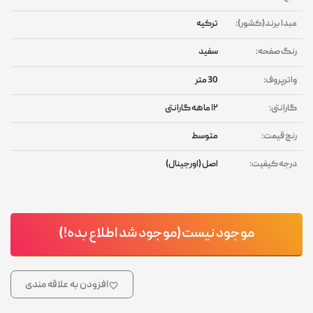
مبدا برند(کشور):
ترکیه
رنگ صفحه:
سفید
واترپروف:
30 متر
گارانتی:
۱۲ ماهه گارانتی
رنج قیمت:
متوسط
درجه کیفیت:
اصل (اورجینال)
موجود نیست(موجود شد اطلاع بده!)
افزودن به علاقه مندی