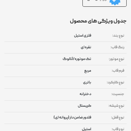
جدول ویژگی های محصول
نوع بند:
فلزی استیل
رنگ قاب:
نقره ای
نوع موتور:
تک موتوره/آنالوگ
فرم قاب:
مربع
نوع کارکرد:
باتری
جنسیت:
دخترانه
نوع شیشه:
کریستال
نوع قفل:
فلدور ضامن دار (پروانه ای )
نوع قاب:
استیل