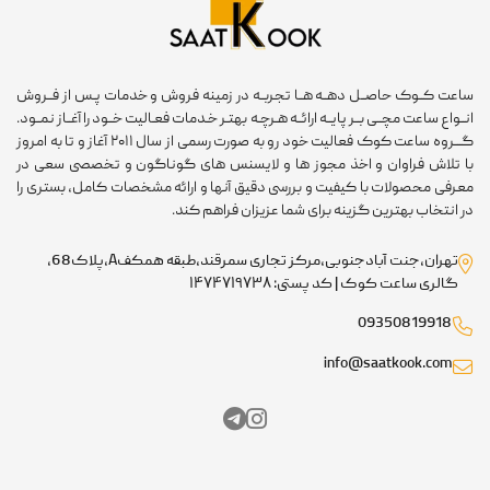
ساعت کــوک حاصــل دهــه هــا تجربــه در زمینه فروش و خدمات پـس از فــروش
انــواع ساعت مچــی بــر پایــه ارائــه هـرچـه بهتـر خـدمات فعـالیت خــود را آغــاز نمــود.
گـــروه ساعت کوک فعالیت خود رو به صورت رسمی از سال ۲۰۱۱ آغاز و تا به امروز
با تلاش فراوان و اخذ مجوز ها و لایسنس های گوناگون و تخصصی سعی در
معرفی محصولات با کیفیت و بررسی دقیق آنها و ارائه مشخصات کامل، بستری را
در انتخاب بهترین گزینه برای شما عزیزان فراهم کند.
تهران،جنت آبادجنوبی،مرکز تجاری سمرقند،طبقه همکفA،پلاک68،
گالری ساعت کوک | کد پستی: ۱۴۷۴۷۱۹۷۳۸
09350819918
info@saatkook.com