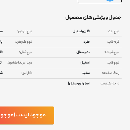
جدول ویژگی های محصول
نوع بند:
فلزی استیل
نوع موتور:
سه
فرم قاب:
گرد
نوع کارکرد:
با
نوع شیشه:
کریستال
نوع قفل:
فل
نوع قاب:
استیل
مبدا برند(کشور):
ت
رنگ صفحه:
سفید
گارانتی:
شر
درجه کیفیت:
اصل (اورجینال)
موجود نیست(موجود ش