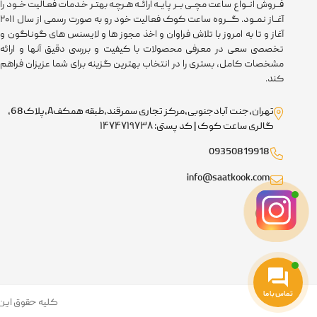
فــروش انــواع ساعت مچــی بــر پایــه ارائــه هـرچـه بهتـر خـدمات فعـالیت خــود را
آغــاز نمــود. گـــروه ساعت کوک فعالیت خود رو به صورت رسمی از سال ۲۰۱۱
آغاز و تا به امروز با تلاش فراوان و اخذ مجوز ها و لایسنس های گوناگون و
تخصصی سعی در معرفی محصولات با کیفیت و بررسی دقیق آنها و ارائه
مشخصات کامل، بستری را در انتخاب بهترین گزینه برای شما عزیزان فراهم
کند.
تهران،جنت آبادجنوبی،مرکز تجاری سمرقند،طبقه همکفA،پلاک68،
گالری ساعت کوک | کد پستی: ۱۴۷۴۷۱۹۷۳۸
09350819918
info@saatkook.com
تماس با ما
کلیه حقوق این