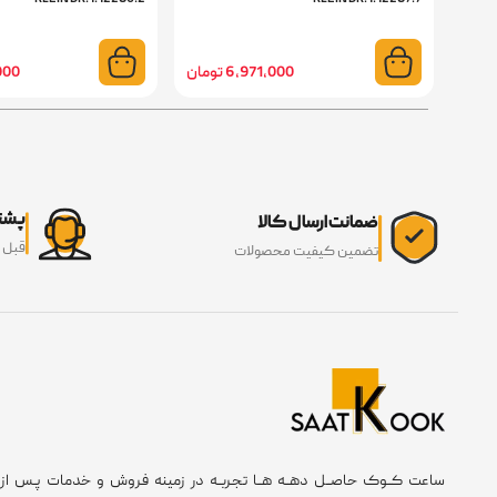
6,971,000 تومان
0,000
پشتی
ضمانت ارسال کالا
قبل 
تضمین کیفیت محصولات
ساعت کــوک حاصــل دهــه هــا تجربــه در زمینه فروش و خدمات پـس از