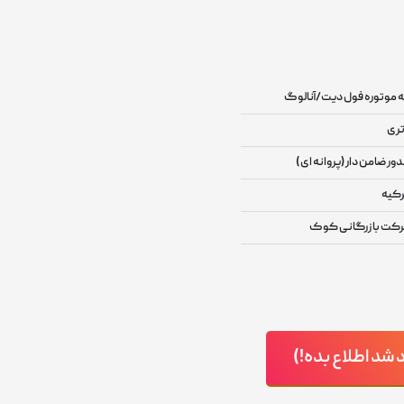
 موتوره فول دیت/آنالوگ
تری
دور ضامن دار (پروانه ای )
رکیه
کت بازرگانی کوک
د اطلاع بده!)