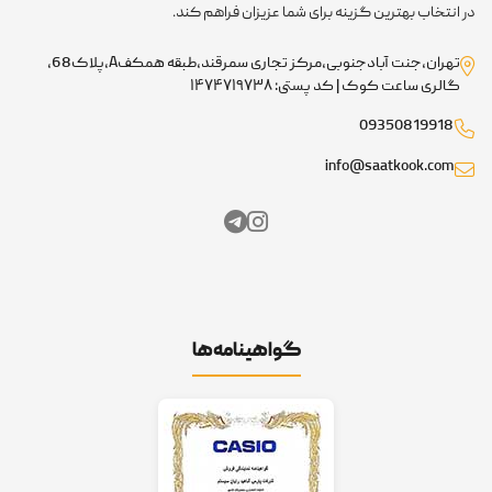
در انتخاب بهترین گزینه برای شما عزیزان فراهم کند.
تهران،جنت آبادجنوبی،مرکز تجاری سمرقند،طبقه همکفA،پلاک68،
گالری ساعت کوک | کد پستی: ۱۴۷۴۷۱۹۷۳۸
09350819918
info@saatkook.com
گواهینامه‌ها