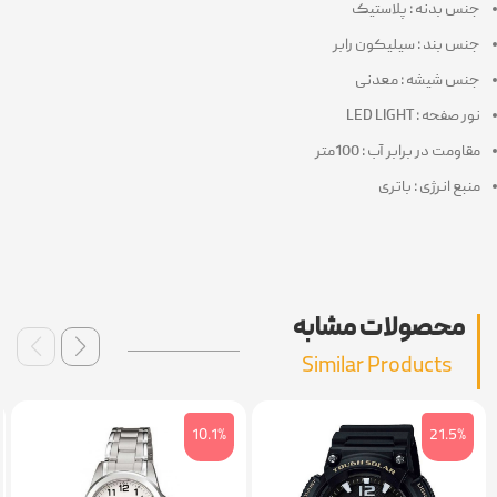
جنس بدنه : پلاستیک
جنس بند : سیلیکون رابر
جنس شیشه : معدنی
نور صفحه : LED LIGHT
مقاومت در برابر آب : 100متر
منبع انرژی : باتری
محصولات مشابه
Similar Products
10.1%
21.5%