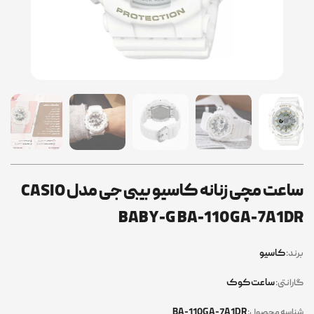
ساعت مچی زنانه کاسیو بیبی جی مدل CASIO
BABY-G BA-110GA-7A1DR
کاسیو
برند:
ساعت کوک
گارانتی:
BA-110GA-7A1DR
شناسه محصول: