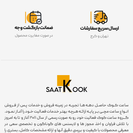
ضمانت بازگشت وجه
ارسال سریع سفارشات
در صورت مغایرت محصول
تهران و کرج
ساعت کــوک حاصــل دهــه هــا تجربــه در زمینه فروش و خدمات پـس از فــروش
انــواع ساعت مچــی بــر پایــه ارائــه هـرچـه بهتـر خـدمات فعـالیت خــود را آغــاز نمــود.
گـــروه ساعت کوک فعالیت خود رو به صورت رسمی از سال ۲۰۱۱ آغاز و تا به امروز
با تلاش فراوان و اخذ مجوز ها و لایسنس های گوناگون و تخصصی سعی در
معرفی محصولات با کیفیت و بررسی دقیق آنها و ارائه مشخصات کامل، بستری را