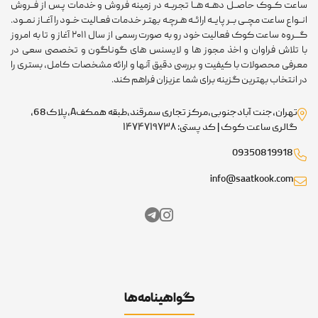
ساعت کــوک حاصــل دهــه هــا تجربــه در زمینه فروش و خدمات پـس از فــروش
انــواع ساعت مچــی بــر پایــه ارائــه هـرچـه بهتـر خـدمات فعـالیت خــود را آغــاز نمــود.
گـــروه ساعت کوک فعالیت خود رو به صورت رسمی از سال ۲۰۱۱ آغاز و تا به امروز
با تلاش فراوان و اخذ مجوز ها و لایسنس های گوناگون و تخصصی سعی در
معرفی محصولات با کیفیت و بررسی دقیق آنها و ارائه مشخصات کامل، بستری را
در انتخاب بهترین گزینه برای شما عزیزان فراهم کند.
تهران،جنت آبادجنوبی،مرکز تجاری سمرقند،طبقه همکفA،پلاک68،
گالری ساعت کوک | کد پستی: ۱۴۷۴۷۱۹۷۳۸
09350819918
info@saatkook.com
گواهینامه‌ها