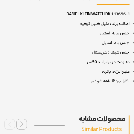
DANIEL KLEIN WATCH DK.1.13656-1
اصالت برند : دنیل کلین ترکیه
جنس بدنه : استیل
جنس بند : استیل
جنس شیشه : کریستال
مقاومت در برابر اب : 50متر
منبع انرژی : باتری
گارانتی : ۱۲ ماهه شرکتی
محصولات مشابه
Similar Products