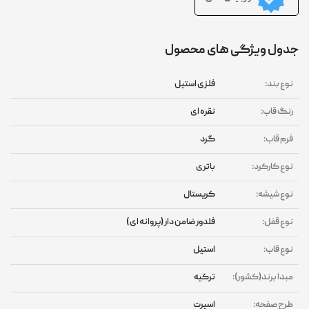
جدول ویژگی های محصول
نوع بند:
فلزی استیل
رنگ قاب:
نقره ای
فرم قاب:
گرد
نوع کارکرد:
باتری
نوع شیشه:
کریستال
نوع قفل:
فلدور ضامن دار (پروانه ای )
نوع قاب:
استیل
مبدا برند(کشور):
ترکیه
طرح صفحه:
اسپرت