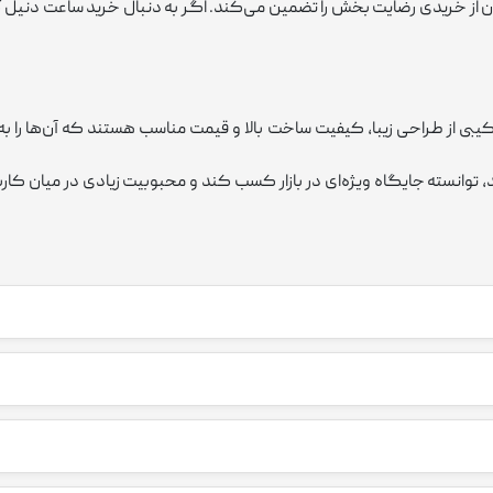
ز خریدی رضایت ‌بخش را تضمین می‌کند. اگر به دنبال خرید ساعت دنيل ك
یبی از طراحی زیبا، کیفیت ساخت بالا و قیمت مناسب هستند که آن‌ها را به گ
ند، توانسته جایگاه ویژه‌ای در بازار کسب کند و محبوبیت زیادی در میان کا
ساعت‌های دنيل كلين اصالتاً یک برند ترکیه‌ای هستند که در سال 1970 تأسیس شده است. با این حال، تولید ا
فیت مانند استیل ضد زنگ، شیشه‌های مقاوم و موتورهای دقیق کوارتز، کیفیت 
وند.
 قیمتی مناسب و رقابتی عرضه می‌شوند. این برند توانسته کیفیت بالا را با قی