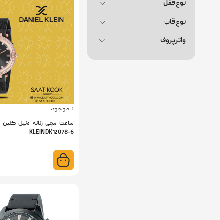
نوع قفل
نوع قاب
واترپروف
ناموجود
KLEIN DK12078-6