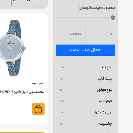
محدوده قیمت(تومان)
اعمال فیلتر قیمت
نوع بند
رنگ قاب
ناموجود
نوع موتور
ساعت مچی دنیل کلین DK11757-7
فرم قاب
نوع کارکرد
جنسیت