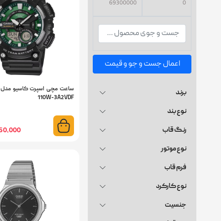
اعمال جست و جو و قیمت
برند
110W-3A2VDF
نوع بند
رنگ قاب
13,860,000
نوع موتور
فرم قاب
نوع کارکرد
جنسیت