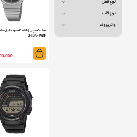
نوع قفل
نوع قاب
واترپروف
24DA-1ADF
10,800,000