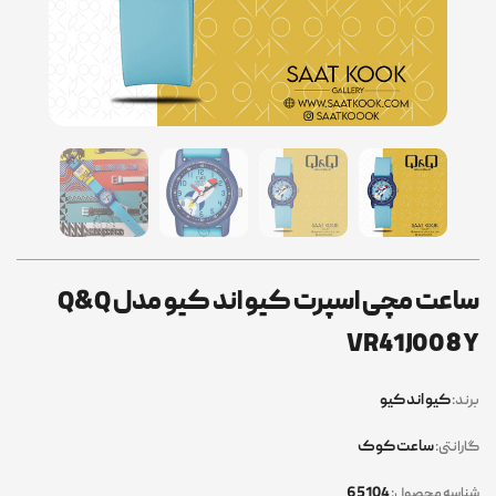
ساعت مچی اسپرت کیو اند کیو مدل Q&Q
VR41J008Y
کیو اند کیو
برند:
ساعت کوک
گارانتی:
65104
شناسه محصول: