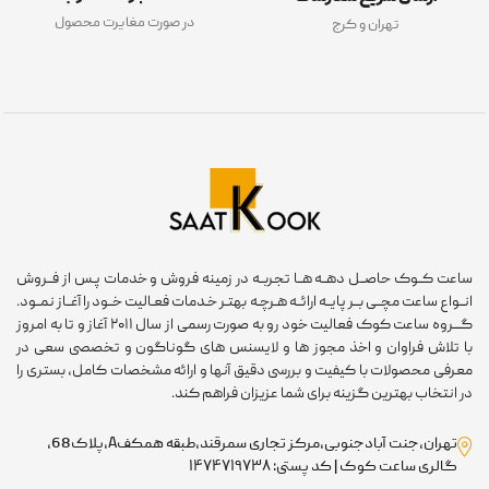
در صورت مغایرت محصول
تهران و کرج
ساعت کــوک حاصــل دهــه هــا تجربــه در زمینه فروش و خدمات پـس از فــروش
انــواع ساعت مچــی بــر پایــه ارائــه هـرچـه بهتـر خـدمات فعـالیت خــود را آغــاز نمــود.
گـــروه ساعت کوک فعالیت خود رو به صورت رسمی از سال ۲۰۱۱ آغاز و تا به امروز
با تلاش فراوان و اخذ مجوز ها و لایسنس های گوناگون و تخصصی سعی در
معرفی محصولات با کیفیت و بررسی دقیق آنها و ارائه مشخصات کامل، بستری را
در انتخاب بهترین گزینه برای شما عزیزان فراهم کند.
تهران،جنت آبادجنوبی،مرکز تجاری سمرقند،طبقه همکفA،پلاک68،
گالری ساعت کوک | کد پستی: ۱۴۷۴۷۱۹۷۳۸