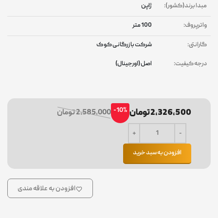
مبدا برند(کشور):
ژاپن
واترپروف:
100 متر
گارانتی:
شرکت بازرگانی کوک
درجه کیفیت:
اصل (اورجینال)
-10%
2,326,500 تومان
2,585,000 تومان
افزودن به سبد خرید
افزودن به علاقه مندی