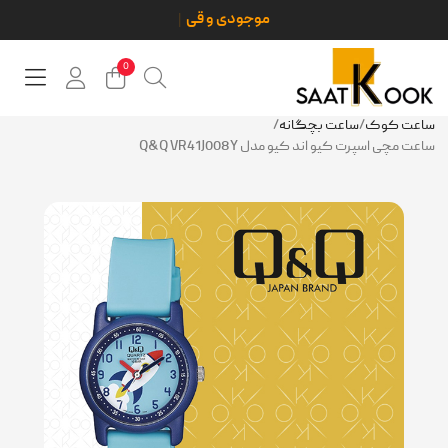
0
ساعت کوک
/
ساعت بچگانه
/
ساعت مچی اسپرت کیو اند کیو مدل Q&Q VR41J008Y