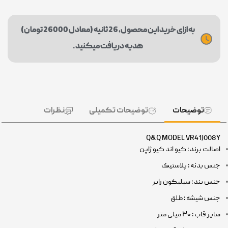
به ازای خرید این محصول، 26 ثانیه (معادل 26000 تومان)
هدیه دریافت میکنید.
توضیحات
توضیحات تکمیلی
نظرات
Q&Q MODEL VR41J008Y
اصالت برند : کیو اند کیو ژاپن
جنس بدنه : پلاستیک
جنس بند : سیلیکون رابر
جنس شیشه : طلق
سایز قاب : ۳۰ میلی متر