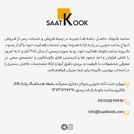
ساعت کــوک حاصــل دهــه هــا تجربــه در زمینه فروش و خدمات پـس از فــروش
انــواع ساعت مچــی بــر پایــه ارائــه هـرچـه بهتـر خـدمات فعـالیت خــود را آغــاز نمــود.
گـــروه ساعت کوک فعالیت خود رو به صورت رسمی از سال ۲۰۱۱ آغاز و تا به امروز
با تلاش فراوان و اخذ مجوز ها و لایسنس های گوناگون و تخصصی سعی در
معرفی محصولات با کیفیت و بررسی دقیق آنها و ارائه مشخصات کامل، بستری را
در انتخاب بهترین گزینه برای شما عزیزان فراهم کند.
تهران،جنت آبادجنوبی،مرکز تجاری سمرقند،طبقه همکفA،پلاک68،
گالری ساعت کوک | کد پستی: ۱۴۷۴۷۱۹۷۳۸
09350819918
info@saatkook.com