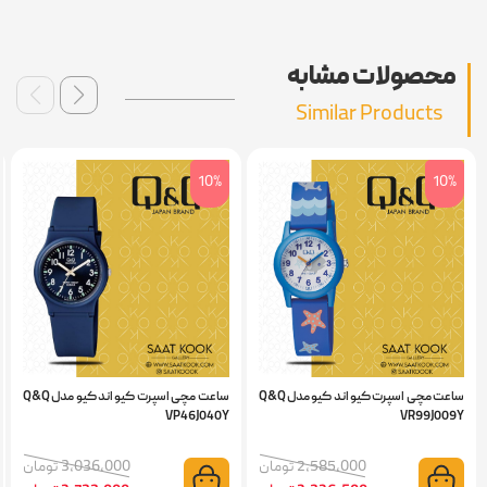
محصولات مشابه
Similar Products
10%
10%
ساعت مچی اسپرت کیو اند کیو مدل Q&Q
ساعت مچی اسپرت کیو اند کیو مدل Q&Q
VP46J040Y
VR99J009Y
2,585,000 تومان
3,036,000 تومان