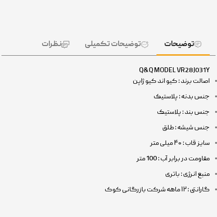
توضیحات
توضیحات تکمیلی
نظرات
Q&Q MODEL VR28J031Y
اصالت برند : کیو اند کیو ژاپن
جنس بدنه : پلاستیک
جنس بند : پلاستیک
جنس شیشه : طلق
سایز قاب : ۴۰ میلی متر
مقاومت در برابر آب : 100 متر
منبع انرژی : باتری
گارانتی : ۱۲ ماهه شرکت بازرگانی کوک