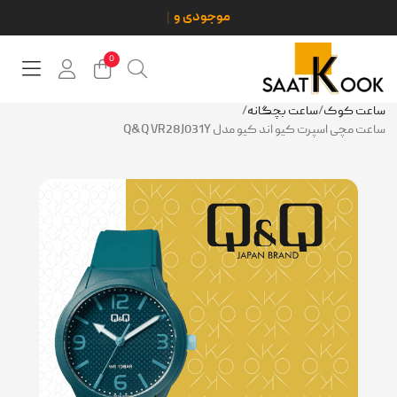
0
ساعت کوک
/
ساعت بچگانه
/
ساعت مچی اسپرت کیو اند کیو مدل Q&Q VR28J031Y