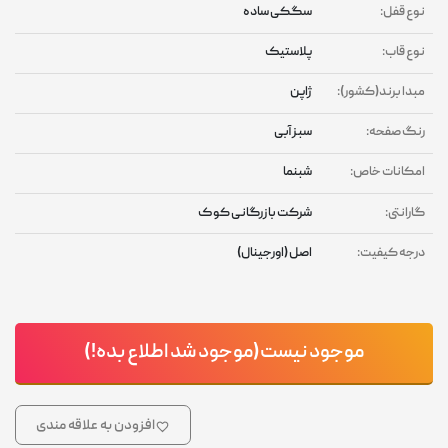
نوع قفل:
سگکی ساده
نوع قاب:
پلاستیک
مبدا برند(کشور):
ژاپن
رنگ صفحه:
سبز آبی
امکانات خاص:
شبنما
گارانتی:
شرکت بازرگانی کوک
درجه کیفیت:
اصل (اورجینال)
موجود نیست(موجود شد اطلاع بده!)
افزودن به علاقه مندی