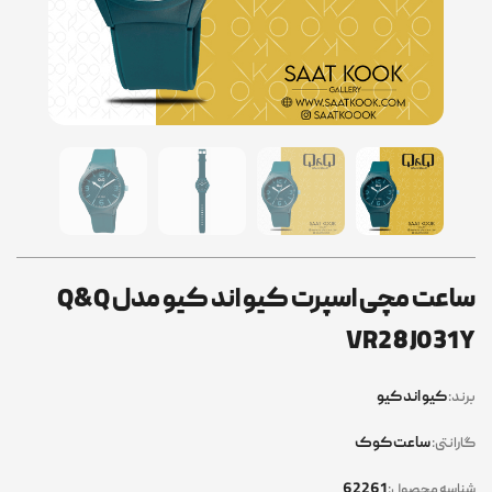
ساعت مچی اسپرت کیو اند کیو مدل Q&Q
VR28J031Y
کیو اند کیو
برند:
ساعت کوک
گارانتی:
62261
شناسه محصول: