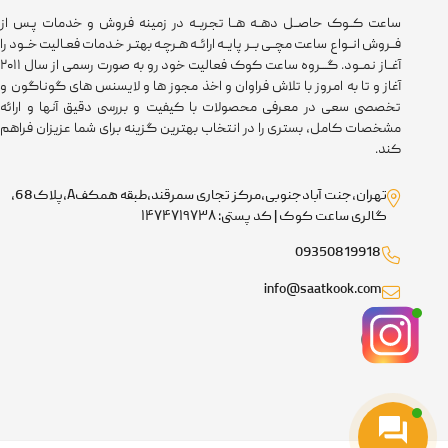
ساعت کــوک حاصــل دهــه هــا تجربــه در زمینه فروش و خدمات پـس از
فــروش انــواع ساعت مچــی بــر پایــه ارائــه هـرچـه بهتـر خـدمات فعـالیت خــود را
آغــاز نمــود. گـــروه ساعت کوک فعالیت خود رو به صورت رسمی از سال ۲۰۱۱
آغاز و تا به امروز با تلاش فراوان و اخذ مجوز ها و لایسنس های گوناگون و
تخصصی سعی در معرفی محصولات با کیفیت و بررسی دقیق آنها و ارائه
مشخصات کامل، بستری را در انتخاب بهترین گزینه برای شما عزیزان فراهم
کند.
تهران،جنت آبادجنوبی،مرکز تجاری سمرقند،طبقه همکفA،پلاک68،
گالری ساعت کوک | کد پستی: ۱۴۷۴۷۱۹۷۳۸
09350819918
info@saatkook.com