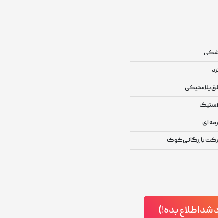
شکی
د
ق پلاستیکی
استیک
مه ای
کت بازرگانی کوک
د اطلاع بده!)