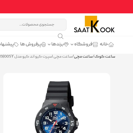
خانه
فروشگاه
برندها
پرفروش ها
پیشنهاد
ساعت کوک
/
ساعت مچی
/
ساعت مچی اسپرت کیو اند کیو مدل Q&Q VR19J005Y