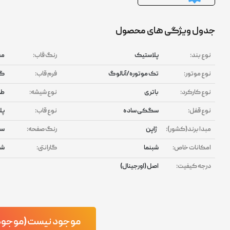
جدول ویژگی های محصول
نوع بند:
پلاستیک
رنگ قاب:
م
نوع موتور:
تک موتوره/آنالوگ
فرم قاب:
گر
نوع کارکرد:
باتری
نوع شیشه:
طل
نوع قفل:
سگکی ساده
نوع قاب:
پل
مبدا برند(کشور):
ژاپن
رنگ صفحه:
سر
امکانات خاص:
شبنما
گارانتی:
شر
درجه کیفیت:
اصل (اورجینال)
موجود نیست(موجود ش