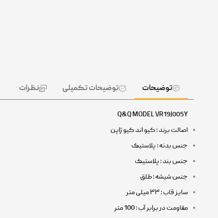
توضیحات
توضیحات تکمیلی
نظرات
Q&Q MODEL VR19J005Y
اصالت برند : کیو اند کیو ژاپن
جنس بدنه : پلاستیک
جنس بند : پلاستیک
جنس شیشه : طلق
سایز قاب : ۳۳ میلی متر
مقاومت در برابر آب : 100 متر