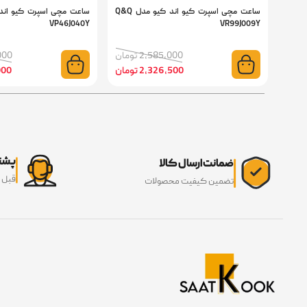
ساعت مچی اسپرت کیو اند کیو مدل Q&Q
VP46J040Y
VR99J009Y
2,585,000 تومان
6,000
2,326,500 تومان
3,000
پشتی
ضمانت ارسال کالا
قبل 
تضمین کیفیت محصولات