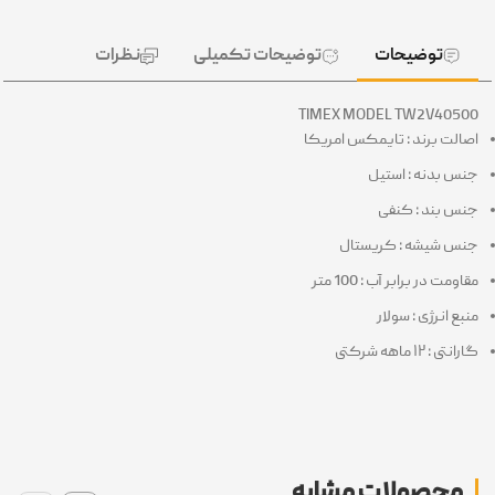
توضیحات
توضیحات تکمیلی
نظرات
TIMEX MODEL TW2V40500
اصالت برند : تایمکس امریکا
جنس بدنه : استیل
جنس بند : کنفی
جنس شیشه : کریستال
مقاومت در برابر آب : 100 متر
منبع انرژی : سولار
گارانتی : ۱۲ ماهه شرکتی
محصولات مشابه