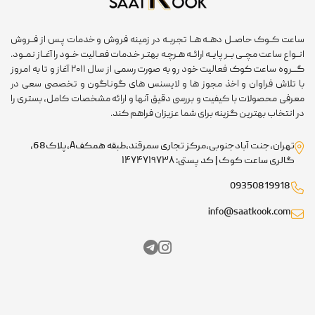
ساعت کــوک حاصــل دهــه هــا تجربــه در زمینه فروش و خدمات پـس از فــروش
انــواع ساعت مچــی بــر پایــه ارائــه هـرچـه بهتـر خـدمات فعـالیت خــود را آغــاز نمــود.
گـــروه ساعت کوک فعالیت خود رو به صورت رسمی از سال ۲۰۱۱ آغاز و تا به امروز
با تلاش فراوان و اخذ مجوز ها و لایسنس های گوناگون و تخصصی سعی در
معرفی محصولات با کیفیت و بررسی دقیق آنها و ارائه مشخصات کامل، بستری را
در انتخاب بهترین گزینه برای شما عزیزان فراهم کند.
تهران،جنت آبادجنوبی،مرکز تجاری سمرقند،طبقه همکفA،پلاک68،
گالری ساعت کوک | کد پستی: ۱۴۷۴۷۱۹۷۳۸
09350819918
info@saatkook.com