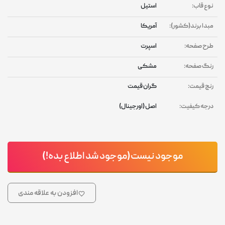
نوع قاب:
استیل
مبدا برند(کشور):
آمریکا
طرح صفحه:
اسپرت
رنگ صفحه:
مشکی
رنج قیمت:
گران قیمت
درجه کیفیت:
اصل (اورجینال)
موجود نیست(موجود شد اطلاع بده!)
افزودن به علاقه مندی