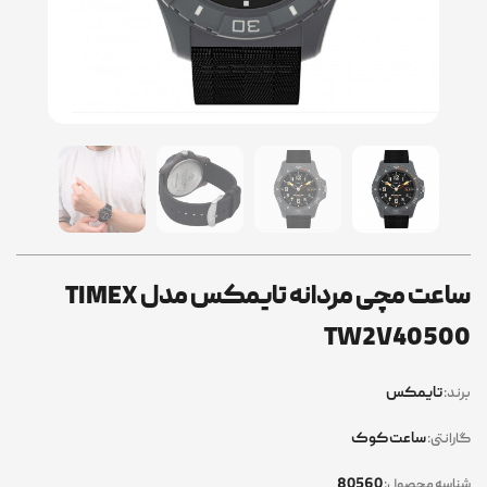
ساعت مچی مردانه تایمکس مدل TIMEX
TW2V40500
تایمکس
برند:
ساعت کوک
گارانتی:
80560
شناسه محصول: