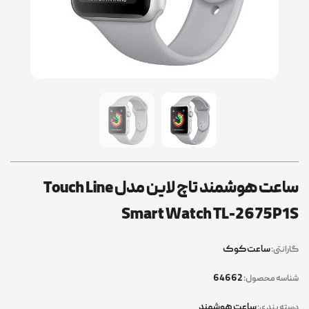
ساعت هوشمند تاچ لاین مدل Touch Line
Smart Watch TL-2675P1S
ساعت کوک
گارانتی:
64662
شناسه محصول:
ساعت هوشمند
دسته بندی: