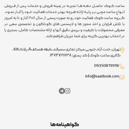
ساعت کــوک حاصــل دهــه هــا تجربــه در زمینه فروش و خدمات پـس از فــروش
انــواع ساعت مچــی بــر پایــه ارائــه هـرچـه بهتـر خـدمات فعـالیت خــود را آغــاز نمــود.
گـــروه ساعت کوک فعالیت خود رو به صورت رسمی از سال ۲۰۱۱ آغاز و تا به امروز
با تلاش فراوان و اخذ مجوز ها و لایسنس های گوناگون و تخصصی سعی در
معرفی محصولات با کیفیت و بررسی دقیق آنها و ارائه مشخصات کامل، بستری را
در انتخاب بهترین گزینه برای شما عزیزان فراهم کند.
تهران،جنت آبادجنوبی،مرکز تجاری سمرقند،طبقه همکفA،پلاک68،
گالری ساعت کوک | کد پستی: ۱۴۷۴۷۱۹۷۳۸
09350819918
info@saatkook.com
گواهینامه‌ها