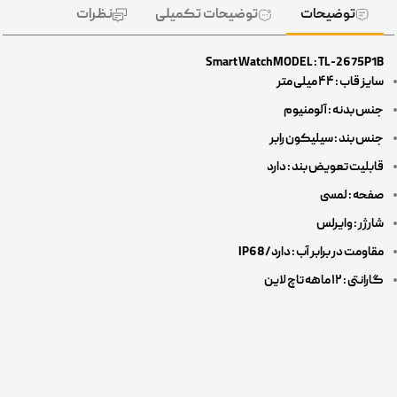
توضیحات
توضیحات تکمیلی
نظرات
Smart Watch MODEL : TL-2675P1B
سایز قاب : ۴۴ میلی متر
جنس بدنه : آلومنیوم
جنس بند : سیلیکون رابر
قابلیت تعویض بند : دارد
صفحه : لمسی
شارژر : وایرلس
مقاومت در برابر آب : دارد/IP68
گارانتی : ۱۲ ماهه تاچ لاین