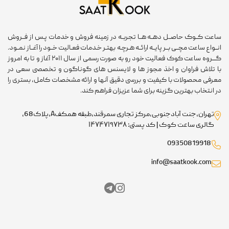
ساعت کــوک حاصــل دهــه هــا تجربــه در زمینه فروش و خدمات پـس از فــروش
انــواع ساعت مچــی بــر پایــه ارائــه هـرچـه بهتـر خـدمات فعـالیت خــود را آغــاز نمــود.
گـــروه ساعت کوک فعالیت خود رو به صورت رسمی از سال ۲۰۱۱ آغاز و تا به امروز
با تلاش فراوان و اخذ مجوز ها و لایسنس های گوناگون و تخصصی سعی در
معرفی محصولات با کیفیت و بررسی دقیق آنها و ارائه مشخصات کامل، بستری را
در انتخاب بهترین گزینه برای شما عزیزان فراهم کند.
تهران،جنت آبادجنوبی،مرکز تجاری سمرقند،طبقه همکفA،پلاک68،
گالری ساعت کوک | کد پستی: ۱۴۷۴۷۱۹۷۳۸
09350819918
info@saatkook.com