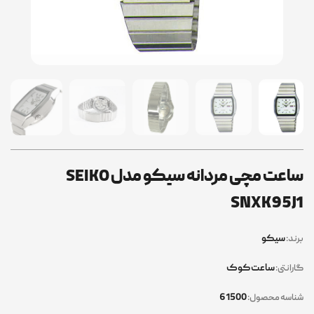
ساعت مچی مردانه سیکو مدل SEIKO
SNXK95J1
سیکو
برند:
ساعت کوک
گارانتی:
61500
شناسه محصول: