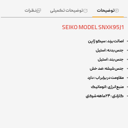
توضیحات
توضیحات تکمیلی
نظرات
SEIKO MODEL SNXK95J1
اصالت برند : سیکو ژاپن
جنس بدنه : استیل
جنس بند : استیل
جنس شیشه : ضد خش
مقاومت در برابر اب : دارد
منبع انرژی : اتوماتیک
گارانتی : ۲۴ ماهه شرکتی