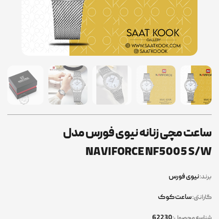
ساعت مچی زنانه نیوی فورس مدل
NAVIFORCE NF5005 S/W
نیوی فورس
برند:
ساعت کوک
گارانتی:
62230
شناسه محصول: