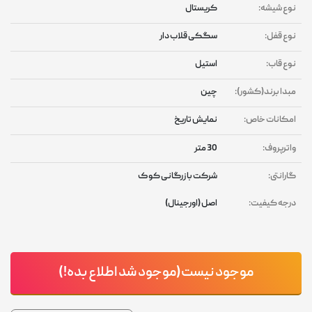
نوع شیشه:
کریستال
نوع قفل:
سگکی قلاب دار
نوع قاب:
استیل
مبدا برند(کشور):
چین
امکانات خاص:
نمایش تاریخ
واترپروف:
30 متر
گارانتی:
شرکت بازرگانی کوک
درجه کیفیت:
اصل (اورجینال)
موجود نیست(موجود شد اطلاع بده!)