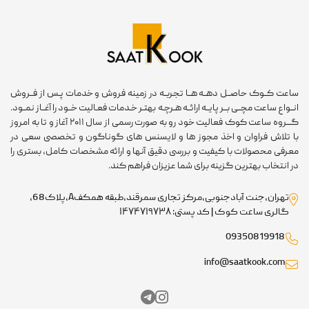
ساعت کــوک حاصــل دهــه هــا تجربــه در زمینه فروش و خدمات پـس از فــروش
انــواع ساعت مچــی بــر پایــه ارائــه هـرچـه بهتـر خـدمات فعـالیت خــود را آغــاز نمــود.
گـــروه ساعت کوک فعالیت خود رو به صورت رسمی از سال ۲۰۱۱ آغاز و تا به امروز
با تلاش فراوان و اخذ مجوز ها و لایسنس های گوناگون و تخصصی سعی در
معرفی محصولات با کیفیت و بررسی دقیق آنها و ارائه مشخصات کامل، بستری را
در انتخاب بهترین گزینه برای شما عزیزان فراهم کند.
تهران،جنت آبادجنوبی،مرکز تجاری سمرقند،طبقه همکفA،پلاک68،
گالری ساعت کوک | کد پستی: ۱۴۷۴۷۱۹۷۳۸
09350819918
info@saatkook.com