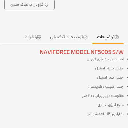
افزودن به علاقه مندی
توضیحات
توضیحات تکمیلی
نظرات
NAVIFORCE MODEL NF5005 S/W
اصالت برند : نیوی فورس
جنس بدنه : استیل
جنس بند : استیل
جنس شیشه : کریستال
مقاومت در برابر اب : ۳۰ متر
منبع انرژی : باتری
گارانتی : ۱۲ ماهه شرکتی