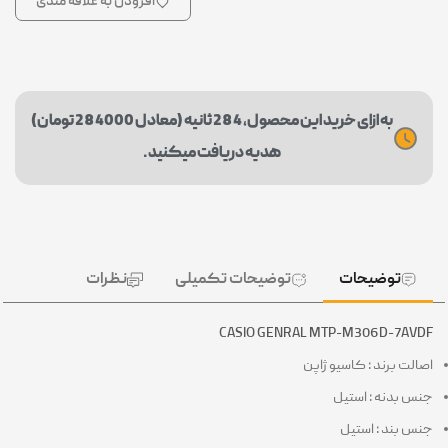
افزودن به علاقه مندی
به ازای خرید این محصول، 284 ثانیه (معادل 284000 تومان)
هدیه دریافت میکنید.
توضیحات
توضیحات تکمیلی
نظرات
CASIO GENRAL MTP-M306D-7AV
الت برند : کاسیو ژاپن
س بدنه : استیل
س بند : استیل