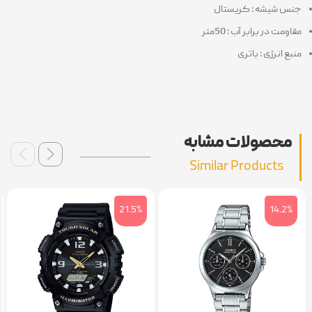
س شیشه : کریستال
ومت در برابر آب : 50متر
بع انرژی : باتری
محصولات مشابه
Similar Products
6%
21.5%
14.2%