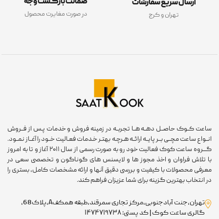
ضمانت بازگشت وجه
ارسال سریع سفارشات
در صورت مغایرت محصول
تهران و کرج
عت کــوک حاصــل دهــه هــا تجربــه در زمینه فروش و خدمات پـس از فــروش
ـواع ساعت مچــی بــر پایــه ارائــه هـرچـه بهتـر خـدمات فعـالیت خــود را آغــاز نمــود.
گـــروه ساعت کوک فعالیت خود رو به صورت رسمی از سال ۲۰۱۱ آغاز و تا به امروز
 تلاش فراوان و اخذ مجوز ها و لایسنس های گوناگون و تخصصی سعی در
رفی محصولات با کیفیت و بررسی دقیق آنها و ارائه مشخصات کامل، بستری را
 انتخاب بهترین گزینه برای شما عزیزان فراهم کند.
تهران،جنت آبادجنوبی،مرکز تجاری سمرقند،طبقه همکفA،پلاک68،
گالری ساعت کوک | کد پستی: ۱۴۷۴۷۱۹۷۳۸