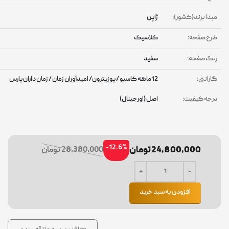
بدا برند(کشور):
ژاپن
رح صفحه:
کلاسیک
نگ صفحه:
سفید
ارانتی:
12ماهه کاسیو / پوزیترون/ امیدآوران زمان / زمان داران پارس
رجه کیفیت:
اصل (اورجینال)
-12.6%
24,800,000 تومان
28,380,000 تومان
افزودن به سبد خرید