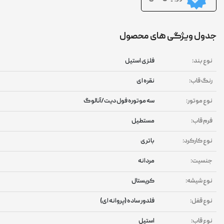
ول ویژگی های محصول
وع بند:
فلزی استیل
نگ قاب:
نقره ای
وع موتور:
سه موتوره فول دیت/آنالوگ
رم قاب:
مستطیل
وع کارکرد:
باتری
نسیت:
مردانه
وع شیشه:
کریستال
وع قفل:
فلدور ساده (پروانه ای)
وع قاب:
استیل