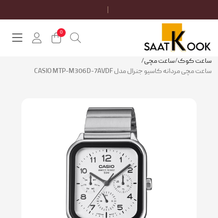
ت
0
عت کوک
/
ساعت مچی
/
 مچی مردانه کاسیو جنرال مدل CASIO MTP-M306D-7AVDF