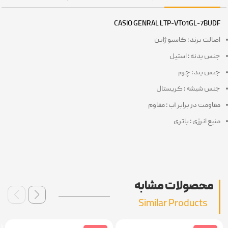
CASIO GENRAL LTP-VT01GL-7BU
الت برند : کاسیو ژاپن
س بدنه : استیل
س بند : چرم
س شیشه : کریستال
اومت در برابر آب : مقاوم
بع انرژی : باتری
محصولات مشابه
Similar Products