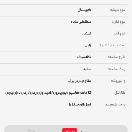
وع شیشه:
کریستال
وع قفل:
سگکی ساده
وع قاب:
استیل
بدا برند(کشور):
ژاپن
رح صفحه:
کلاسیک
نگ صفحه:
سفید
اترپروف:
مقاوم در برابر آب
ارانتی:
12ماهه کاسیو / پوزیترون/ امیدآوران زمان / زمان داران پارس
رجه کیفیت:
اصل (اورجینال)