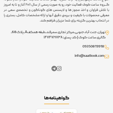
گـــروه ساعت کوک فعالیت خود رو به صورت رسمی از سال ۲۰۱۱ آغاز و تا به امروز
 تلاش فراوان و اخذ مجوز ها و لایسنس های گوناگون و تخصصی سعی در
رفی محصولات با کیفیت و بررسی دقیق آنها و ارائه مشخصات کامل، بستری را
 انتخاب بهترین گزینه برای شما عزیزان فراهم کند.
تهران،جنت آبادجنوبی،مرکز تجاری سمرقند،طبقه همکفA،پلاک68،
گالری ساعت کوک | کد پستی: ۱۴۷۴۷۱۹۷۳۸
09350819918
info@saatkook.com
گواهینامه‌ها