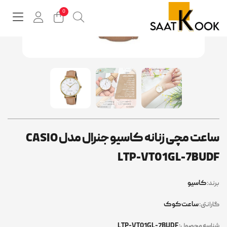
ساعت مچی زنانه کاسیو جنرال مدل CASIO
LTP-VT01GL-7BUD
کاسیو
ند:
ساعت کوک
رانتی:
LTP-VT01GL-7BUDF
اسه محصول: