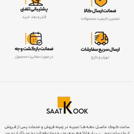
پشتیبانی تلفنی
ضمانت ارسال کالا
قبل و بعد خرید
تضمین کیفیت محصولات
ضمانت بازگشت وجه
ارسال سریع سفارشات
در صورت مغایرت محصول
تهران و کرج
عت کــوک حاصــل دهــه هــا تجربــه در زمینه فروش و خدمات پـس از فــروش
ـواع ساعت مچــی بــر پایــه ارائــه هـرچـه بهتـر خـدمات فعـالیت خــود را آغــاز نمــود.