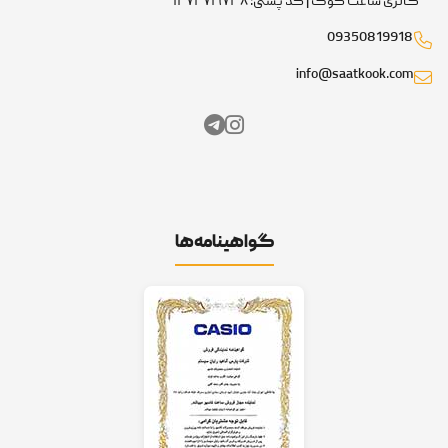
گالری ساعت کوک | کد پستی: ۱۴۷۴۷۱۹۷۳۸
09350819918
info@saatkook.com
گواهینامه‌ها