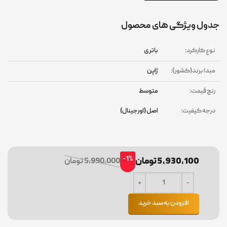
جدول ویژگی های محصول
نوع کارکرد:
باتری
مبدا برند(کشور):
ژاپن
رنج قیمت:
متوسط
درجه کیفیت:
اصل (اورجینال)
-1%
5,930,100 تومان
5,990,000 تومان
افزودن به سبد خرید