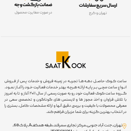
ضمانت بازگشت وجه
ارسال سریع سفارشات
در صورت مغایرت محصول
تهران و کرج
ساعت کــوک حاصــل دهــه هــا تجربــه در زمینه فروش و خدمات پـس از فــروش
انــواع ساعت مچــی بــر پایــه ارائــه هـرچـه بهتـر خـدمات فعـالیت خــود را آغــاز نمــود.
گـــروه ساعت کوک فعالیت خود رو به صورت رسمی از سال ۲۰۱۱ آغاز و تا به امروز
با تلاش فراوان و اخذ مجوز ها و لایسنس های گوناگون و تخصصی سعی در
معرفی محصولات با کیفیت و بررسی دقیق آنها و ارائه مشخصات کامل، بستری را
در انتخاب بهترین گزینه برای شما عزیزان فراهم کند.
تهران،جنت آبادجنوبی،مرکز تجاری سمرقند،طبقه همکفA،پلاک68،