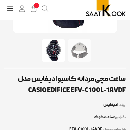
اعت مچی مردانه کاسیو ادیفایس مدل
CASIO EDIFICE EFV-C100L-1AVD
ادیفایس
ند:
ساعت کوک
رانتی:
EFV-C100L-1AVDF
اسه محصول: