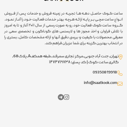
عت کــوک حاصــل دهــه هــا تجربــه در زمینه فروش و خدمات پـس از فــروش
ـواع ساعت مچــی بــر پایــه ارائــه هـرچـه بهتـر خـدمات فعـالیت خــود را آغــاز نمــود.
گـــروه ساعت کوک فعالیت خود رو به صورت رسمی از سال ۲۰۱۱ آغاز و تا به امروز
 تلاش فراوان و اخذ مجوز ها و لایسنس های گوناگون و تخصصی سعی در
رفی محصولات با کیفیت و بررسی دقیق آنها و ارائه مشخصات کامل، بستری را
 انتخاب بهترین گزینه برای شما عزیزان فراهم کند.
تهران،جنت آبادجنوبی،مرکز تجاری سمرقند،طبقه همکفA،پلاک68،
گالری ساعت کوک | کد پستی: ۱۴۷۴۷۱۹۷۳۸
09350819918
info@saatkook.com