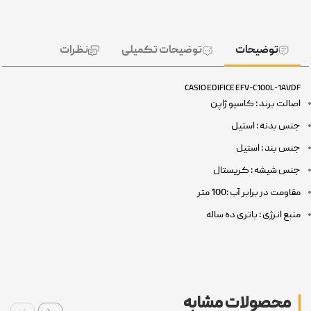
توضیحات
توضیحات تکمیلی
نظرات
CASIO EDIFICE EFV-C100L-1AV
الت برند : کاسیو ژاپن
س بدنه : استیل
س بند : استیل
س شیشه : کریستال
ومت در برابر آب :100 متر
بع انرژی : باتری ده ساله
محصولات مشابه