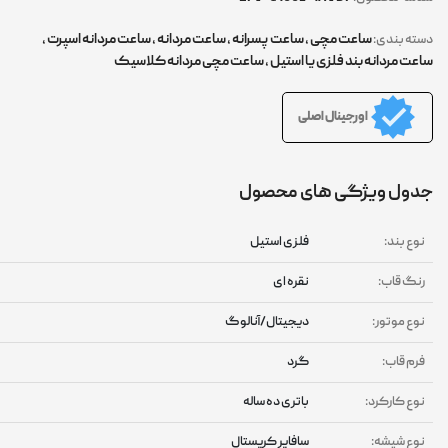
ساعت مچی
,
ساعت پسرانه
,
ساعت مردانه
,
ساعت مردانه اسپرت
,
ته بندی:
عت مردانه بند فلزی یا استیل
,
ساعت مچی مردانه کلاسیک
اورجینال اصلی
ول ویژگی های محصول
وع بند:
فلزی استیل
نگ قاب:
نقره ای
وع موتور:
دیجیتال/آنالوگ
رم قاب:
گرد
وع کارکرد:
باتری ده ساله
وع شیشه:
سافایر کریستال