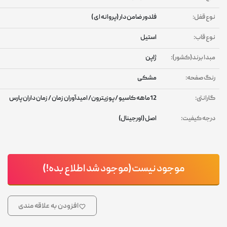
وع قفل:
فلدور ضامن دار (پروانه ای )
وع قاب:
استیل
بدا برند(کشور):
ژاپن
نگ صفحه:
مشکی
ارانتی:
12ماهه کاسیو / پوزیترون/ امیدآوران زمان / زمان داران پارس
رجه کیفیت:
اصل (اورجینال)
موجود نیست(موجود شد اطلاع بده!)
افزودن به علاقه مندی