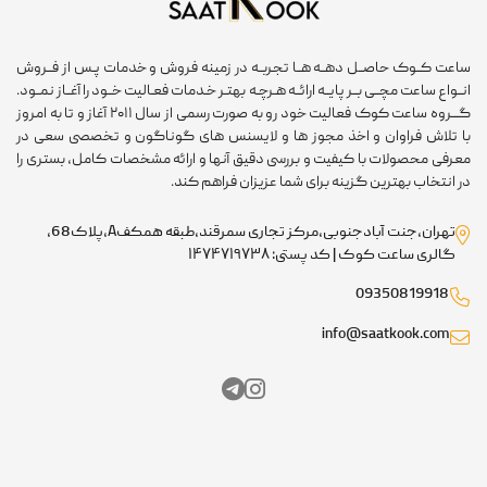
ساعت کــوک حاصــل دهــه هــا تجربــه در زمینه فروش و خدمات پـس از فــروش
انــواع ساعت مچــی بــر پایــه ارائــه هـرچـه بهتـر خـدمات فعـالیت خــود را آغــاز نمــود.
گـــروه ساعت کوک فعالیت خود رو به صورت رسمی از سال ۲۰۱۱ آغاز و تا به امروز
با تلاش فراوان و اخذ مجوز ها و لایسنس های گوناگون و تخصصی سعی در
معرفی محصولات با کیفیت و بررسی دقیق آنها و ارائه مشخصات کامل، بستری را
در انتخاب بهترین گزینه برای شما عزیزان فراهم کند.
تهران،جنت آبادجنوبی،مرکز تجاری سمرقند،طبقه همکفA،پلاک68،
گالری ساعت کوک | کد پستی: ۱۴۷۴۷۱۹۷۳۸
09350819918
info@saatkook.com