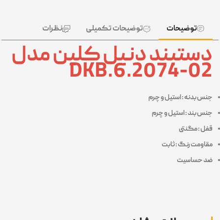
توضیحات
توضیحات تکمیلی
نظرات
دستبند دنیل کلین مدل
DKB.6.2074-02
جنس بدنه : استیل و چرم
جنس بند : استیل و چرم
قفل : مگنتی
مقاومت رنگ : ثابت
ضد حساسیت