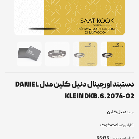
دستبند اورجینال دنیل کلین مدل DANIEL
KLEIN DKB.6.2074-02
دنیل کلین
برند:
ساعت کوک
گارانتی:
66136
شناسه محصول: