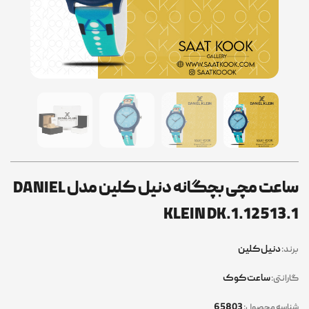
ساعت مچی بچگانه دنیل کلین مدل DANIEL
KLEIN DK.1.12513.1
دنیل کلین
برند:
ساعت کوک
گارانتی:
65803
شناسه محصول: