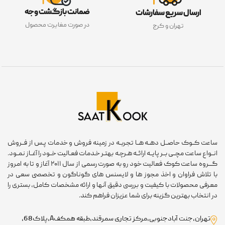
ضمانت بازگشت وجه
ارسال سریع سفارشات
در صورت مغایرت محصول
تهران و کرج
ساعت کــوک حاصــل دهــه هــا تجربــه در زمینه فروش و خدمات پـس از فــروش
انــواع ساعت مچــی بــر پایــه ارائــه هـرچـه بهتـر خـدمات فعـالیت خــود را آغــاز نمــود.
گـــروه ساعت کوک فعالیت خود رو به صورت رسمی از سال ۲۰۱۱ آغاز و تا به امروز
با تلاش فراوان و اخذ مجوز ها و لایسنس های گوناگون و تخصصی سعی در
معرفی محصولات با کیفیت و بررسی دقیق آنها و ارائه مشخصات کامل، بستری را
در انتخاب بهترین گزینه برای شما عزیزان فراهم کند.
تهران،جنت آبادجنوبی،مرکز تجاری سمرقند،طبقه همکفA،پلاک68،