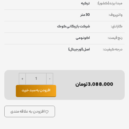
مبدا برند(کشور):
ترکیه
واترپروف:
30 متر
گارانتی:
شرکت بازرگانی کوک
رنج قیمت:
اکونومی
درجه کیفیت:
اصل (اورجینال)
3,088,000 تومان
افزودن به سبد خرید
افزودن به علاقه مندی