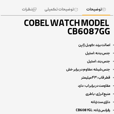
توضیحات
توضیحات تکمیلی
نظرات
COBEL WATCH MODEL
CB6087GG
اصالت برند : کوبل ژاپن
جنس بدنه : استیل
جنس بند : استیل
جنس شیشه : مقاوم در برابر خش
قطر قاب : ۴۳ میلیمتر
مقاومت در برابر اب : دارد
منبع انرژی : باطری
دارای ست زنانه
رفرانس زنانه : CB6087GL