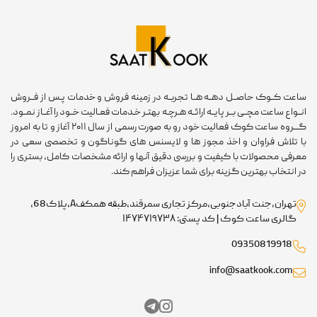
ساعت کــوک حاصــل دهــه هــا تجربــه در زمینه فروش و خدمات پـس از فــروش
انــواع ساعت مچــی بــر پایــه ارائــه هـرچـه بهتـر خـدمات فعـالیت خــود را آغــاز نمــود.
گـــروه ساعت کوک فعالیت خود رو به صورت رسمی از سال ۲۰۱۱ آغاز و تا به امروز
با تلاش فراوان و اخذ مجوز ها و لایسنس های گوناگون و تخصصی سعی در
معرفی محصولات با کیفیت و بررسی دقیق آنها و ارائه مشخصات کامل، بستری را
در انتخاب بهترین گزینه برای شما عزیزان فراهم کند.
تهران،جنت آبادجنوبی،مرکز تجاری سمرقند،طبقه همکفA،پلاک68،
گالری ساعت کوک | کد پستی: ۱۴۷۴۷۱۹۷۳۸
09350819918
info@saatkook.com