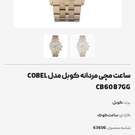
ساعت مچی مردانه کوبل مدل COBEL
CB6087GG
کوبل
برند:
ساعت کوک
گارانتی:
63606
شناسه محصول: