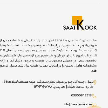
ساعت کــوک حاصــل دهــه هــا تجربــه در زمینه فروش و خدمات پـس از
فــروش انــواع ساعت مچــی بــر پایــه ارائــه هـرچـه بهتـر خـدمات فعـالیت خــود را
آغــاز نمــود. گـــروه ساعت کوک فعالیت خود رو به صورت رسمی از سال ۲۰۱۱
آغاز و تا به امروز با تلاش فراوان و اخذ مجوز ها و لایسنس های گوناگون و
تخصصی سعی در معرفی محصولات با کیفیت و بررسی دقیق آنها و ارائه
مشخصات کامل، بستری را در انتخاب بهترین گزینه برای شما عزیزان فراهم
کند.
تهران،جنت آبادجنوبی،مرکز تجاری سمرقند،طبقه همکفA،پلاک68،
گالری ساعت کوک | کد پستی: ۱۴۷۴۷۱۹۷۳۸
09350819918
info@saatkook.com