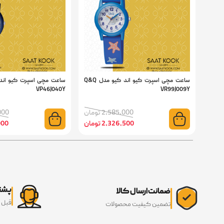
ساعت مچی اسپرت کیو اند کیو مدل Q&Q
VP46J040Y
VR99J009Y
2,585,000 تومان
6,000
2,326,500 تومان
3,000
پشتی
ضمانت ارسال کالا
قبل 
تضمین کیفیت محصولات