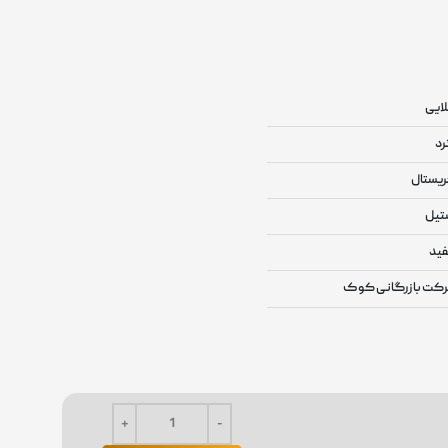
ایی
د
یستال
تیل
ید
کت بازرگانی کوک