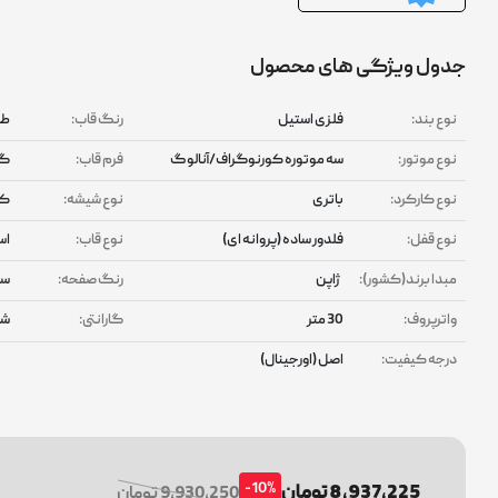
جدول ویژگی های محصول
نوع بند:
فلزی استیل
رنگ قاب:
طل
نوع موتور:
سه موتوره کورنوگراف/آنالوگ
فرم قاب:
گر
نوع کارکرد:
باتری
نوع شیشه:
کر
نوع قفل:
فلدور ساده (پروانه ای)
نوع قاب:
اس
مبدا برند(کشور):
ژاپن
رنگ صفحه:
سف
واترپروف:
30 متر
گارانتی:
شر
درجه کیفیت:
اصل (اورجینال)
-10%
8,937,225 تومان
9,930,250 تومان