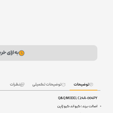
به ازای خرید این محصول، 99 
توضیحات
توضیحات تکمیلی
نظرات
Q&Q MODEL C24A-004PY
اصالت برند : کیو اند کیو ژاپن