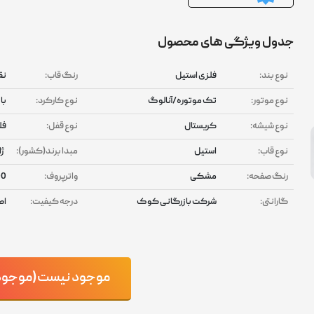
جدول ویژگی های محصول
نوع بند:
فلزی استیل
رنگ قاب:
نق
نوع موتور:
تک موتوره/آنالوگ
نوع کارکرد:
با
نوع شیشه:
کریستال
نوع قفل:
فل
نوع قاب:
استیل
مبدا برند(کشور):
ژا
رنگ صفحه:
مشکی
واترپروف:
100
گارانتی:
شرکت بازرگانی کوک
درجه کیفیت:
اص
موجود نیست(موجود ش