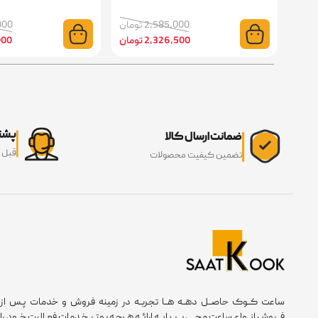
2,585,000 تومان
6,000
2,326,500 تومان
3,000
پشتی
ضمانت ارسال کالا
قبل 
تضمین کیفیت محصولات
ساعت کــوک حاصــل دهــه هــا تجربــه در زمینه فروش و خدمات پـس از
فــروش انــواع ساعت مچــی بــر پایــه ارائــه هـرچـه بهتـر خـدمات فعـالیت خــود را