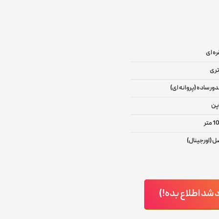
ره ای
تری
دور ساده (پروانه ای)
پن
 متر
ل (اورجینال)
د اطلاع بده!)