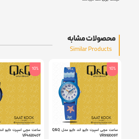
محصولات مشابه
Similar Products
10%
10%
ساعت مچی اسپرت کیو اند کیو مدل Q&Q
VP46J040Y
VR99J009Y