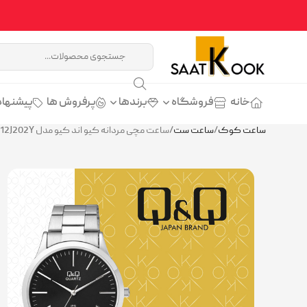
خانه
فروشگاه
برندها
پرفروش ها
پیشنهاد
ساعت کوک
/
ساعت ست
/
ساعت مچی مردانه کیو اند کیو مدل Q&Q C212J202Y