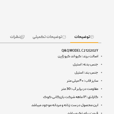
توضیحات
توضیحات تکمیلی
نظرات
Q&Q MODEL C212J202Y
اصالت برند : کیو اند کیو ژاپن
جنس بدنه : استیل
جنس بند : استیل
سایز قاب : ۴۰ میلی متر
مقاومت در برابر آب : 30 متر
گارانتی : ۱۲ ماهه شرکت بازرگانی کوک
این محصول در ست زنانه و مردانه موجود میباشد
قیمت برای تک میباشد