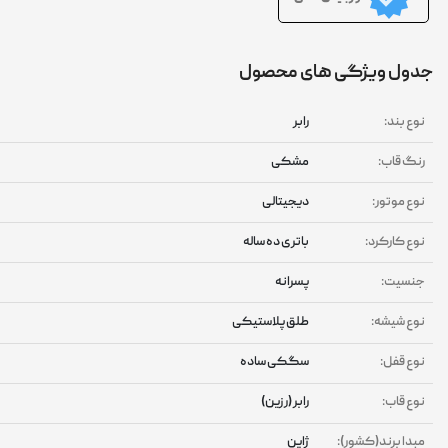
ول ویژگی های محصول
وع بند:
رابر
نگ قاب:
مشکی
وع موتور:
دیجیتالی
وع کارکرد:
باتری ده ساله
نسیت:
پسرانه
وع شیشه:
طلق پلاستیکی
وع قفل:
سگکی ساده
وع قاب:
رابر (رزین)
بدا برند(کشور):
ژاپن