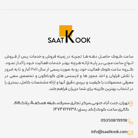
عت کــوک حاصــل دهــه هــا تجربــه در زمینه فروش و خدمات پـس از فــروش
ـواع ساعت مچــی بــر پایــه ارائــه هـرچـه بهتـر خـدمات فعـالیت خــود را آغــاز نمــود.
گـــروه ساعت کوک فعالیت خود رو به صورت رسمی از سال ۲۰۱۱ آغاز و تا به امروز
 تلاش فراوان و اخذ مجوز ها و لایسنس های گوناگون و تخصصی سعی در
رفی محصولات با کیفیت و بررسی دقیق آنها و ارائه مشخصات کامل، بستری را
 انتخاب بهترین گزینه برای شما عزیزان فراهم کند.
تهران،جنت آبادجنوبی،مرکز تجاری سمرقند،طبقه همکفA،پلاک68،
گالری ساعت کوک | کد پستی: ۱۴۷۴۷۱۹۷۳۸
09350819918
info@saatkook.com