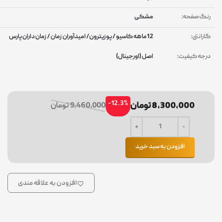
نگ صفحه:
مشکی
ارانتی:
12ماهه کاسیو / پوزیترون/ امیدآوران زمان / زمان داران پارس
رجه کیفیت:
اصل (اورجینال)
-12.3%
8,300,000 تومان
9,460,000 تومان
افزودن به سبد خرید
افزودن به علاقه مندی