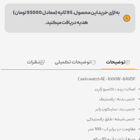
به ازای خرید این محصول، 95 ثانیه (معادل 95000 تومان)
هدیه دریافت میکنید.
توضیحات
توضیحات تکمیلی
نظرات
Casio watch AE-1000W-8AV
الت برند : کاسیو ژاپن
س بدنه : پلاستیک
س بند : سلیکون رابر
س شیشه : طلق پلاستیکی
ومت در برابر اب : 100 متر
ع انرژی : باتری 10 ساله