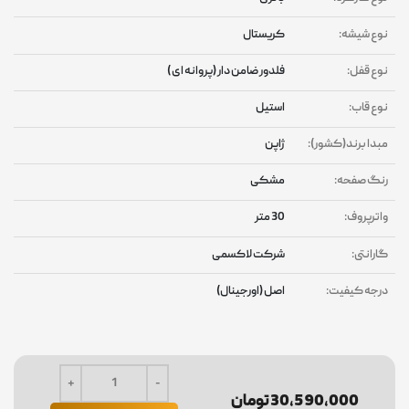
نوع شیشه:
کریستال
نوع قفل:
فلدور ضامن دار (پروانه ای )
نوع قاب:
استیل
مبدا برند(کشور):
ژاپن
رنگ صفحه:
مشکی
واترپروف:
30 متر
گارانتی:
شرکت لاکسمی
درجه کیفیت:
اصل (اورجینال)
30,590,000 تومان