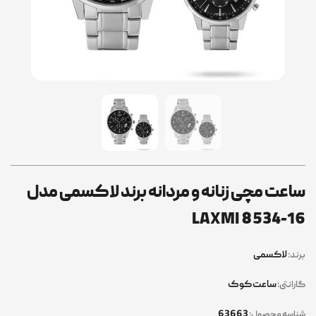
ساعت مچی زنانه و مردانه برند لاکسمی مدل
LAXMI 8534-16
لاکسمی
برند:
ساعت کوک
گارانتی:
63663
شناسه محصول: