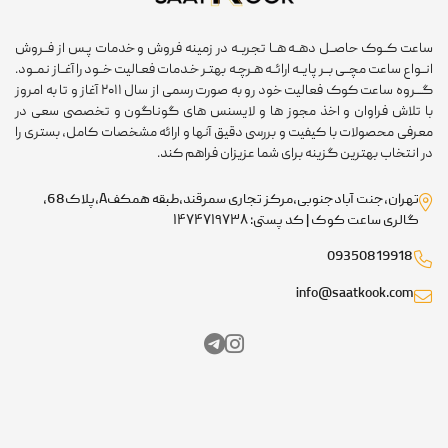
ساعت کــوک حاصــل دهــه هــا تجربــه در زمینه فروش و خدمات پـس از فــروش
انــواع ساعت مچــی بــر پایــه ارائــه هـرچـه بهتـر خـدمات فعـالیت خــود را آغــاز نمــود.
گـــروه ساعت کوک فعالیت خود رو به صورت رسمی از سال ۲۰۱۱ آغاز و تا به امروز
با تلاش فراوان و اخذ مجوز ها و لایسنس های گوناگون و تخصصی سعی در
معرفی محصولات با کیفیت و بررسی دقیق آنها و ارائه مشخصات کامل، بستری را
در انتخاب بهترین گزینه برای شما عزیزان فراهم کند.
تهران،جنت آبادجنوبی،مرکز تجاری سمرقند،طبقه همکفA،پلاک68،
گالری ساعت کوک | کد پستی: ۱۴۷۴۷۱۹۷۳۸
09350819918
info@saatkook.com