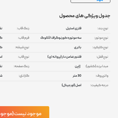
جدول ویژگی های محصول
نوع بند:
فلزی استیل
رنگ قاب:
نق
نوع موتور:
سه موتوره کورنوگراف/آنالوگ
فرم قاب:
گر
نوع کارکرد:
باتری
نوع شیشه:
کر
نوع قفل:
فلدور ضامن دار (پروانه ای )
نوع قاب:
اس
مبدا برند(کشور):
ژاپن
رنگ صفحه:
نق
واترپروف:
30 متر
گارانتی:
شر
درجه کیفیت:
اصل (اورجینال)
موجود نیست(موجود ش