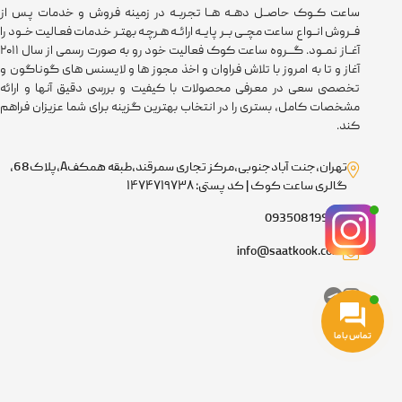
ساعت کــوک حاصــل دهــه هــا تجربــه در زمینه فروش و خدمات پـس از
فــروش انــواع ساعت مچــی بــر پایــه ارائــه هـرچـه بهتـر خـدمات فعـالیت خــود را
آغــاز نمــود. گـــروه ساعت کوک فعالیت خود رو به صورت رسمی از سال ۲۰۱۱
آغاز و تا به امروز با تلاش فراوان و اخذ مجوز ها و لایسنس های گوناگون و
تخصصی سعی در معرفی محصولات با کیفیت و بررسی دقیق آنها و ارائه
مشخصات کامل، بستری را در انتخاب بهترین گزینه برای شما عزیزان فراهم
کند.
تهران،جنت آبادجنوبی،مرکز تجاری سمرقند،طبقه همکفA،پلاک68،
گالری ساعت کوک | کد پستی: ۱۴۷۴۷۱۹۷۳۸
09350819918
info@saatkook.com
تماس با ما