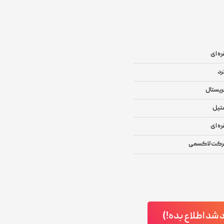
ره ای
د
یستال
تیل
ره ای
کت لاکسمی
د اطلاع بده!)