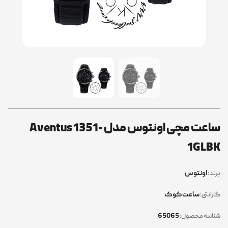
ساعت مچی اونتوس مدل Aventus 1351-
1GLBK
اونتوس
برند:
ساعت کوک
گارانتی:
65065
شناسه محصول: