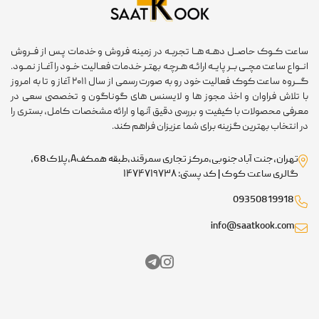
ساعت کــوک حاصــل دهــه هــا تجربــه در زمینه فروش و خدمات پـس از فــروش
انــواع ساعت مچــی بــر پایــه ارائــه هـرچـه بهتـر خـدمات فعـالیت خــود را آغــاز نمــود.
گـــروه ساعت کوک فعالیت خود رو به صورت رسمی از سال ۲۰۱۱ آغاز و تا به امروز
با تلاش فراوان و اخذ مجوز ها و لایسنس های گوناگون و تخصصی سعی در
معرفی محصولات با کیفیت و بررسی دقیق آنها و ارائه مشخصات کامل، بستری را
در انتخاب بهترین گزینه برای شما عزیزان فراهم کند.
تهران،جنت آبادجنوبی،مرکز تجاری سمرقند،طبقه همکفA،پلاک68،
گالری ساعت کوک | کد پستی: ۱۴۷۴۷۱۹۷۳۸
09350819918
info@saatkook.com