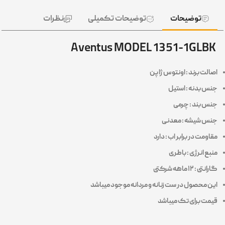
توضیحات
توضیحات تکمیلی
نظرات
Aventus MODEL 1351-1GLBK
اصالت برند : اونتوس ژاپن
جنس بدنه : استیل
جنس بند : چرمی
جنس شیشه : معدنی
مقاومت در برابر اب : دارد
منبع انرژی : باطری
گارانتی : ۱۲ ماهه
شرکتی
این محصول در ست زنانه و مردانه موجود میباشد
قیمت برای تک میباشد