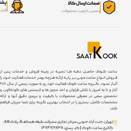
پشتی
ضمانت ارسال کالا
قبل 
تضمین کیفیت محصولات
ساعت کــوک حاصــل دهــه هــا تجربــه در زمینه فروش و خدمات پـس از
فــروش انــواع ساعت مچــی بــر پایــه ارائــه هـرچـه بهتـر خـدمات فعـالیت خــود را
آغــاز نمــود. گـــروه ساعت کوک فعالیت خود رو به صورت رسمی از سال ۲۰۱۱
آغاز و تا به امروز با تلاش فراوان و اخذ مجوز ها و لایسنس های گوناگون و
تخصصی سعی در معرفی محصولات با کیفیت و بررسی دقیق آنها و ارائه
مشخصات کامل، بستری را در انتخاب بهترین گزینه برای شما عزیزان فراهم
کند.
تهران،جنت آبادجنوبی،مرکز تجاری سمرقند،طبقه همکفA،پلاک68،
گالری ساعت کوک | کد پستی: ۱۴۷۴۷۱۹۷۳۸