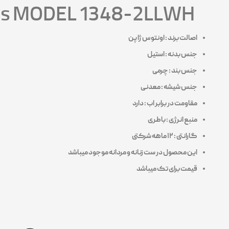
Aventus MODEL 1348-2LLWH
اصالت برند : اونتوس ژاپن
جنس بدنه : استیل
جنس بند : چرمی
جنس شیشه : معدنی
مقاومت در برابر اب : دارد
منبع انرژی : باطری
گارانتی : ۱۲ ماهه
شرکتی
این محصول در ست زنانه و مردانه موجود میباشد
قیمت برای تک میباشد