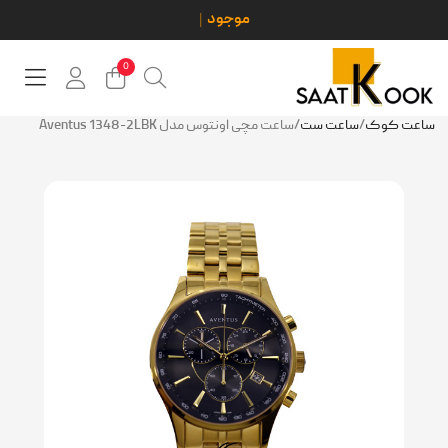
0
ساعت کوک
/
ساعت ست
/
ساعت مچی اونتوس مدل Aventus 1348-2LBK