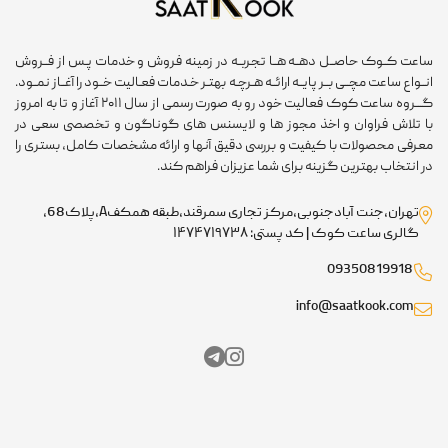
ساعت کــوک حاصــل دهــه هــا تجربــه در زمینه فروش و خدمات پـس از فــروش
انــواع ساعت مچــی بــر پایــه ارائــه هـرچـه بهتـر خـدمات فعـالیت خــود را آغــاز نمــود.
گـــروه ساعت کوک فعالیت خود رو به صورت رسمی از سال ۲۰۱۱ آغاز و تا به امروز
با تلاش فراوان و اخذ مجوز ها و لایسنس های گوناگون و تخصصی سعی در
معرفی محصولات با کیفیت و بررسی دقیق آنها و ارائه مشخصات کامل، بستری را
در انتخاب بهترین گزینه برای شما عزیزان فراهم کند.
تهران،جنت آبادجنوبی،مرکز تجاری سمرقند،طبقه همکفA،پلاک68،
گالری ساعت کوک | کد پستی: ۱۴۷۴۷۱۹۷۳۸
09350819918
info@saatkook.com