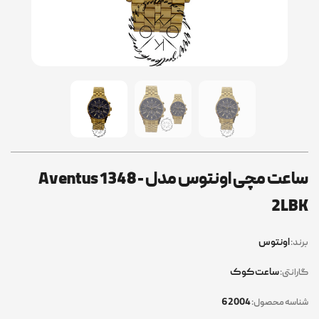
ساعت مچی اونتوس مدل Aventus 1348-
2LBK
اونتوس
برند:
ساعت کوک
گارانتی:
62004
شناسه محصول: