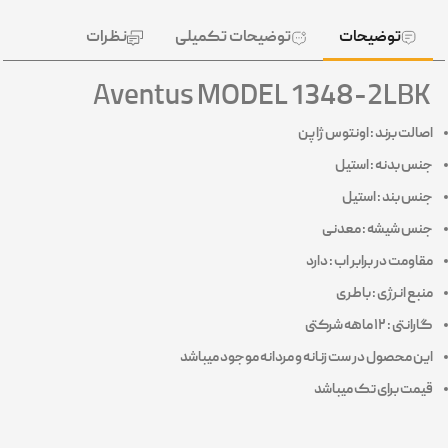
توضیحات
توضیحات تکمیلی
نظرات
Aventus MODEL 1348-2LBK
اصالت برند : اونتوس ژاپن
جنس بدنه : استیل
جنس بند : استیل
جنس شیشه : معدنی
مقاومت در برابر اب : دارد
منبع انرژی : باطری
گارانتی : ۱۲ ماهه
شرکتی
این محصول در ست زنانه و مردانه موجود میباشد
قیمت برای تک میباشد