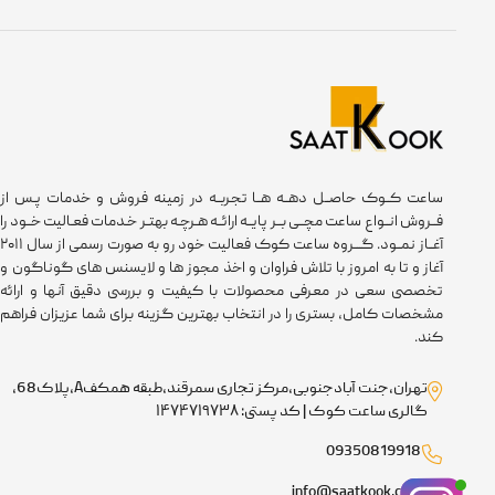
ساعت کــوک حاصــل دهــه هــا تجربــه در زمینه فروش و خدمات پـس از
فــروش انــواع ساعت مچــی بــر پایــه ارائــه هـرچـه بهتـر خـدمات فعـالیت خــود را
آغــاز نمــود. گـــروه ساعت کوک فعالیت خود رو به صورت رسمی از سال ۲۰۱۱
آغاز و تا به امروز با تلاش فراوان و اخذ مجوز ها و لایسنس های گوناگون و
تخصصی سعی در معرفی محصولات با کیفیت و بررسی دقیق آنها و ارائه
مشخصات کامل، بستری را در انتخاب بهترین گزینه برای شما عزیزان فراهم
کند.
تهران،جنت آبادجنوبی،مرکز تجاری سمرقند،طبقه همکفA،پلاک68،
گالری ساعت کوک | کد پستی: ۱۴۷۴۷۱۹۷۳۸
09350819918
info@saatkook.com