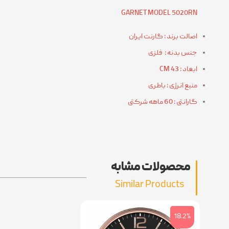
GARNET MODEL 5020RN
اصالت برند : گارنت ایران
جنس بدنه : فلزی
ابعاد : 43 CM
منبع انرژی : باطری
گارانتی : 60 ماهه شرکتی
محصولات مشابه
Similar Products
18.2%