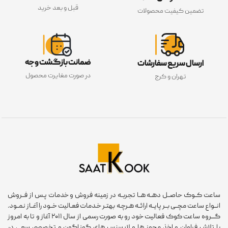
قبل و بعد خرید
تضمین کیفیت محصولات
ضمانت بازگشت وجه
ارسال سریع سفارشات
در صورت مغایرت محصول
تهران و کرج
ساعت کــوک حاصــل دهــه هــا تجربــه در زمینه فروش و خدمات پـس از فــروش
انــواع ساعت مچــی بــر پایــه ارائــه هـرچـه بهتـر خـدمات فعـالیت خــود را آغــاز نمــود.
گـــروه ساعت کوک فعالیت خود رو به صورت رسمی از سال ۲۰۱۱ آغاز و تا به امروز
با تلاش فراوان و اخذ مجوز ها و لایسنس های گوناگون و تخصصی سعی در