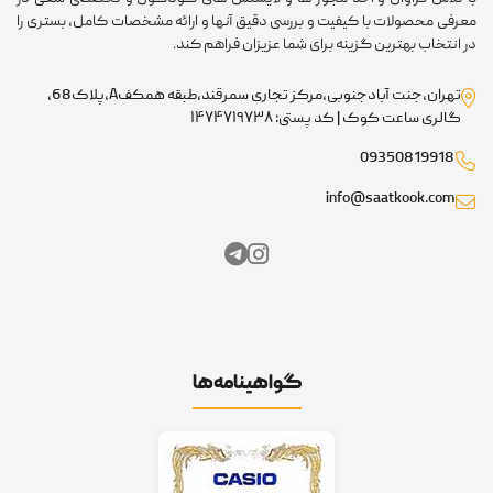
معرفی محصولات با کیفیت و بررسی دقیق آنها و ارائه مشخصات کامل، بستری را
در انتخاب بهترین گزینه برای شما عزیزان فراهم کند.
تهران،جنت آبادجنوبی،مرکز تجاری سمرقند،طبقه همکفA،پلاک68،
گالری ساعت کوک | کد پستی: ۱۴۷۴۷۱۹۷۳۸
09350819918
info@saatkook.com
گواهینامه‌ها