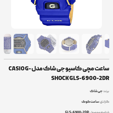
ساعت مچی کاسیو جی شاک مدل CASIO G-
SHOCK GLS-6900-2DR
جی شاک
برند:
ساعت کوک
گارانتی:
GLS-6900-2DR
شناسه محصول: