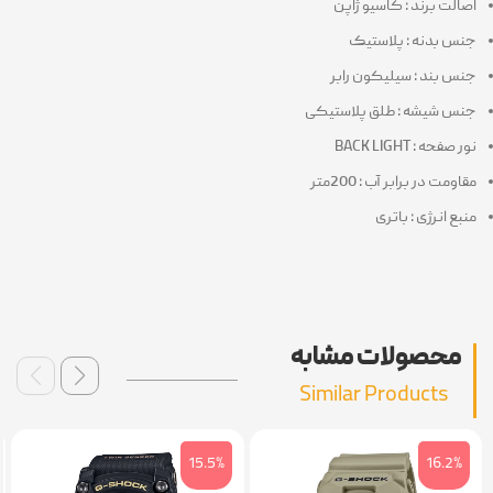
اصالت برند : کاسیو ژاپن
جنس بدنه : پلاستیک
جنس بند : سیلیکون رابر
جنس شیشه : طلق پلاستیکی
نور صفحه : BACK LIGHT
مقاومت در برابر آب : 200متر
منبع انرژی : باتری
محصولات مشابه
Similar Products
15.5%
16.2%