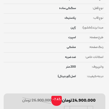
نوع قفل:
سگکی ساده
نوع قاب:
پلاستیک
مبدا برند(کشور):
ژاپن
طرح صفحه:
اسپرت
رنگ صفحه:
مشکی
امکانات خاص:
ضد ضربه
واترپروف:
200 متر
درجه کیفیت:
اصل (اورجینال)
-7.4%
24,900,000 تومان
26,900,000 تومان