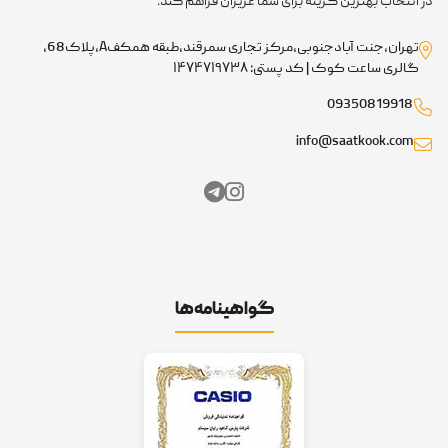
 انتخاب بهترین گزینه برای شما عزیزان فراهم کند.
تهران،جنت آبادجنوبی،مرکز تجاری سمرقند،طبقه همکفA،پلاک68،
گالری ساعت کوک | کد پستی: ۱۴۷۴۷۱۹۷۳۸
09350819918
info@saatkook.com
گواهینامه‌ها