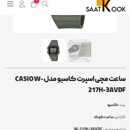
ساعت مچی اسپرت کاسیو مدل CASIO W-
217H-3AVD
کاسیو
ند:
ساعت کوک
رانتی:
W-217H-3AVDF
اسه محصول: