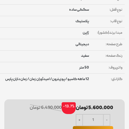
وع قفل:
سگکی ساده
وع قاب:
پلاستیک
بدا برند(کشور):
ژاپن
رح صفحه:
دیجیتالی
نگ صفحه:
سفید
اترپروف:
50 متر
ارانتی:
12ماهه کاسیو / پوزیترون/ امیدآوران زمان / زمان داران پارس
-13.7%
5,600,000 تومان
6,490,000 تومان