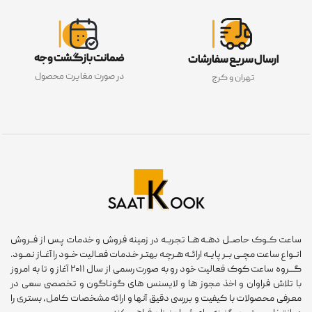
ضمانت بازگشت وجه
ارسال سریع سفارشات
در صورت مغایرت محصول
تهران و کرج
عت کــوک حاصــل دهــه هــا تجربــه در زمینه فروش و خدمات پـس از فــروش
ـواع ساعت مچــی بــر پایــه ارائــه هـرچـه بهتـر خـدمات فعـالیت خــود را آغــاز نمــود.
گـــروه ساعت کوک فعالیت خود رو به صورت رسمی از سال ۲۰۱۱ آغاز و تا به امروز
 تلاش فراوان و اخذ مجوز ها و لایسنس های گوناگون و تخصصی سعی در
رفی محصولات با کیفیت و بررسی دقیق آنها و ارائه مشخصات کامل، بستری را