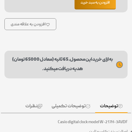
افزودن به سبد خرید
افزودن به علاقه مندی
به ازای خرید این محصول، 65 ثانیه (معادل 65000 تومان)
هدیه دریافت میکنید.
توضیحات
توضیحات تکمیلی
نظرات
Casio digital clock model W-217H-3AV
الت برند : کاسیو ژاپن