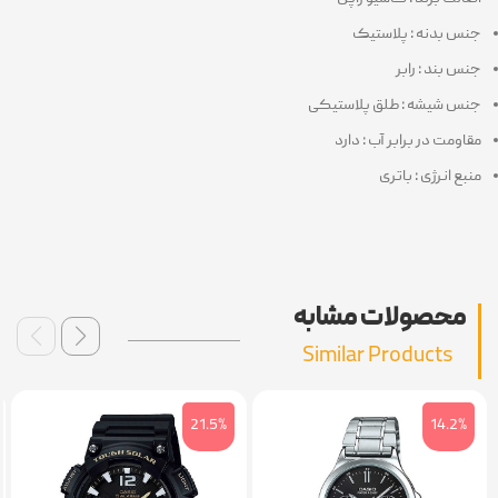
س بدنه : پلاستیک
س بند : رابر
س شیشه : طلق پلاستیکی
اومت در برابر آب : دارد
بع انرژی : باتری
محصولات مشابه
Similar Products
6%
21.5%
14.2%