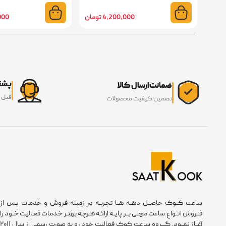
4,200,000 تومان
0,000
پشتی
ضمانت ارسال کالا
قبل 
تضمین کیفیت محصولات
ساعت کــوک حاصــل دهــه هــا تجربــه در زمینه فروش و خدمات پـس از
فــروش انــواع ساعت مچــی بــر پایــه ارائــه هـرچـه بهتـر خـدمات فعـالیت خــود را
آغــاز نمــود. گـــروه ساعت کوک فعالیت خود رو به صورت رسمی از سال ۲۰۱۱