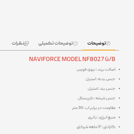
توضیحات
توضیحات تکمیلی
نظرات
NAVIFORCE MODEL NF8027 G/B
اصالت برند : نیوی فورس
جنس بدنه : استیل
جنس بند : استیل
جنس شیشه : کریستال
مقاومت در برابر اب : 30 متر
منبع انرژی : باتری
گارانتی : ۱۲ ماهه شرکتی