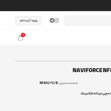
ورود / ثبت‌نام
0
NF8027 G/B
شناسه محصول:
مچی مردانه کلاسیک