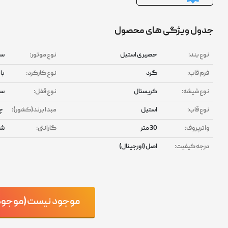
جدول ویژگی های محصول
نوع بند:
حصیری استیل
نوع موتور:
سه
فرم قاب:
گرد
نوع کارکرد:
با
نوع شیشه:
کریستال
نوع قفل:
سگ
نوع قاب:
استیل
مبدا برند(کشور):
چ
واترپروف:
30 متر
گارانتی:
شر
درجه کیفیت:
اصل (اورجینال)
موجود نیست(موجود ش