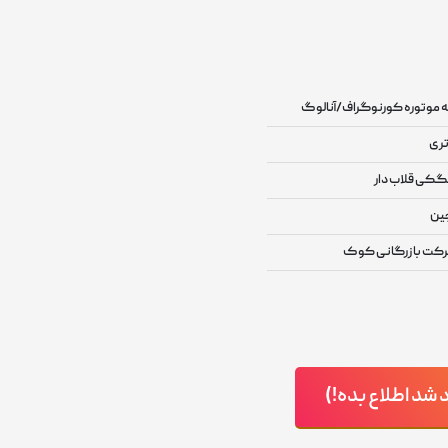
 موتوره کورنوگراف/آنالوگ
تری
کی قلاب دار
ین
کت بازرگانی کوک
د اطلاع بده!)