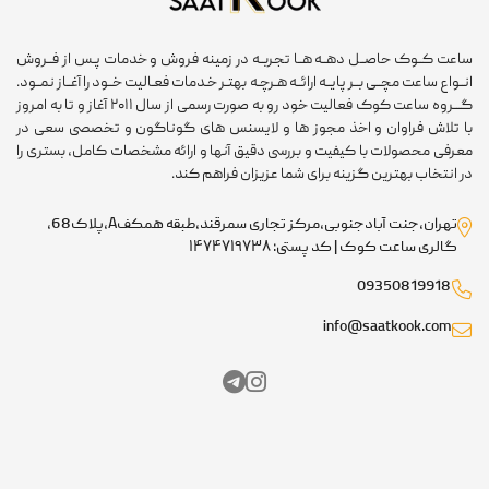
ساعت کــوک حاصــل دهــه هــا تجربــه در زمینه فروش و خدمات پـس از فــروش
انــواع ساعت مچــی بــر پایــه ارائــه هـرچـه بهتـر خـدمات فعـالیت خــود را آغــاز نمــود.
گـــروه ساعت کوک فعالیت خود رو به صورت رسمی از سال ۲۰۱۱ آغاز و تا به امروز
با تلاش فراوان و اخذ مجوز ها و لایسنس های گوناگون و تخصصی سعی در
معرفی محصولات با کیفیت و بررسی دقیق آنها و ارائه مشخصات کامل، بستری را
در انتخاب بهترین گزینه برای شما عزیزان فراهم کند.
تهران،جنت آبادجنوبی،مرکز تجاری سمرقند،طبقه همکفA،پلاک68،
گالری ساعت کوک | کد پستی: ۱۴۷۴۷۱۹۷۳۸
09350819918
info@saatkook.com