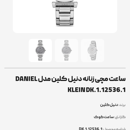
ساعت مچی زنانه دنیل کلین مدل DANIEL
KLEIN DK.1.12536.1
دنیل کلین
برند:
ساعت کوک
گارانتی:
DK.1.12536.1
شناسه محصول: