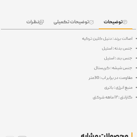
توضیحات
توضیحات تکمیلی
نظرات
اصالت برند : دنیل کلین ترکیه
جنس بدنه : استیل
جنس بند : استیل
جنس شیشه : کریستال
مقاومت در برابر اب : 30متر
منبع انرژی : باتری
گارانتی : ۱۲ ماهه شرکتی
محصولات مشابه