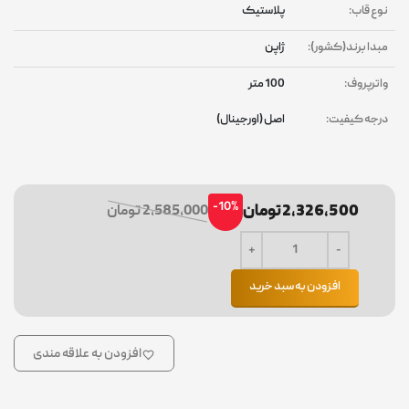
نوع قاب:
پلاستیک
مبدا برند(کشور):
ژاپن
واترپروف:
100 متر
درجه کیفیت:
اصل (اورجینال)
-10%
2,326,500 تومان
2,585,000 تومان
افزودن به سبد خرید
افزودن به علاقه مندی