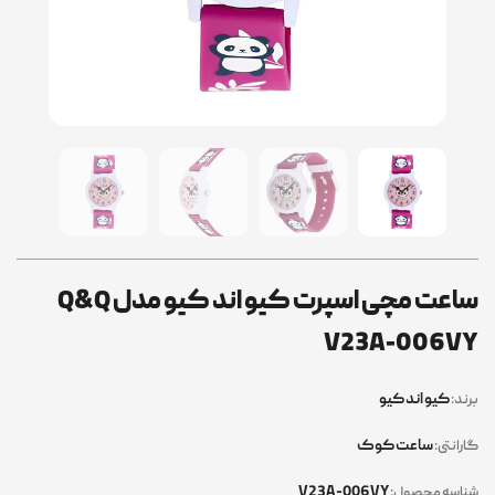
ساعت مچی اسپرت کیو اند کیو مدل Q&Q
V23A-006VY
کیو اند کیو
برند:
ساعت کوک
گارانتی:
V23A-006VY
شناسه محصول: