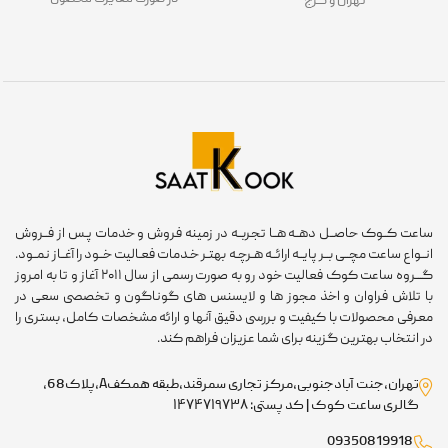
تهران و کرج
ساعت کــوک حاصــل دهــه هــا تجربــه در زمینه فروش و خدمات پـس از فــروش
انــواع ساعت مچــی بــر پایــه ارائــه هـرچـه بهتـر خـدمات فعـالیت خــود را آغــاز نمــود.
گـــروه ساعت کوک فعالیت خود رو به صورت رسمی از سال ۲۰۱۱ آغاز و تا به امروز
با تلاش فراوان و اخذ مجوز ها و لایسنس های گوناگون و تخصصی سعی در
معرفی محصولات با کیفیت و بررسی دقیق آنها و ارائه مشخصات کامل، بستری را
در انتخاب بهترین گزینه برای شما عزیزان فراهم کند.
تهران،جنت آبادجنوبی،مرکز تجاری سمرقند،طبقه همکفA،پلاک68،
گالری ساعت کوک | کد پستی: ۱۴۷۴۷۱۹۷۳۸
09350819918