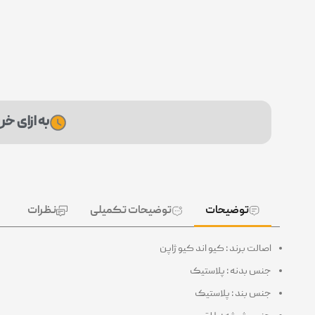
به ازای خرید این محصول، 27
توضیحات
توضیحات تکمیلی
نظرات
اصالت برند : کیو اند کیو ژاپن
جنس بدنه : پلاستیک
جنس بند : پلاستیک