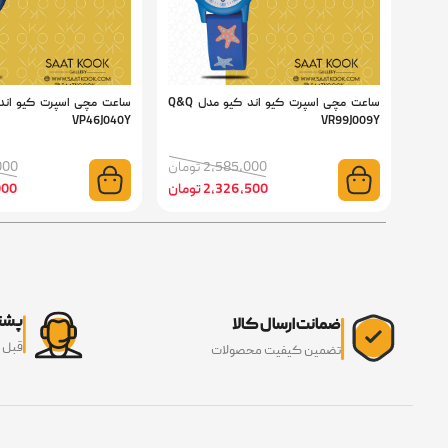
ساعت مچی اسپرت کیو اند کیو مدل Q&Q
VP46J040Y
VR99J009Y
2,585,000 تومان
6,000
2,326,500 تومان
3,000
پشتی
ضمانت ارسال کالا
قبل 
تضمین کیفیت محصولات