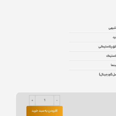
بهی
د
ق پلاستیکی
استیک
نما
ل (اورجینال)
افزودن به سبد خرید