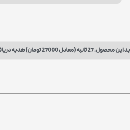
 ثانیه (معادل 27000 تومان) هدیه دریافت میکنید.