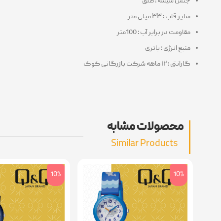
جنس شیشه : طلق
سایز قاب : ۳۳ میلی متر
مقاومت در برابر آب : 100متر
منبع انرژی : باتری
گارانتی : ۱۲ ماهه شرکت بازرگانی کوک
محصولات مشابه
Similar Products
10%
10%