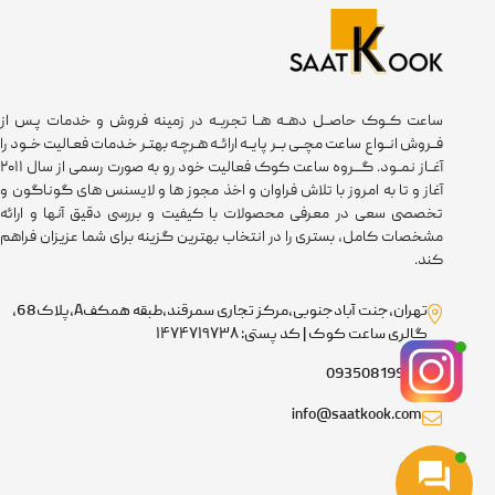
ساعت کــوک حاصــل دهــه هــا تجربــه در زمینه فروش و خدمات پـس از
فــروش انــواع ساعت مچــی بــر پایــه ارائــه هـرچـه بهتـر خـدمات فعـالیت خــود را
آغــاز نمــود. گـــروه ساعت کوک فعالیت خود رو به صورت رسمی از سال ۲۰۱۱
آغاز و تا به امروز با تلاش فراوان و اخذ مجوز ها و لایسنس های گوناگون و
تخصصی سعی در معرفی محصولات با کیفیت و بررسی دقیق آنها و ارائه
مشخصات کامل، بستری را در انتخاب بهترین گزینه برای شما عزیزان فراهم
کند.
تهران،جنت آبادجنوبی،مرکز تجاری سمرقند،طبقه همکفA،پلاک68،
گالری ساعت کوک | کد پستی: ۱۴۷۴۷۱۹۷۳۸
09350819918
info@saatkook.com