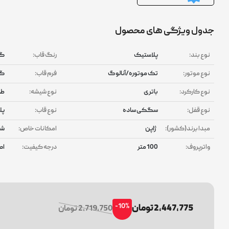
جدول ویژگی های محصول
نوع بند:
پلاستیک
رنگ قاب:
گل
نوع موتور:
تک موتوره/آنالوگ
فرم قاب:
گر
نوع کارکرد:
باتری
نوع شیشه:
طل
نوع قفل:
سگکی ساده
نوع قاب:
پل
مبدا برند(کشور):
ژاپن
امکانات خاص:
شب
واترپروف:
100 متر
درجه کیفیت:
اص
-10%
2,447,775 تومان
2,719,750 تومان