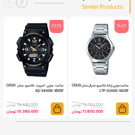
Similar Products
6%
21.5%
14.2%
ساعت مچی زنانه کاسیو جنرال مدل CASIO
ساعت مچی اسپرت کاسیو مدل CASIO
UDF
AQ-S810W-1BVDF
LTP-V300D-1AUD
13,750,000 تومان
19,580,000 تومان
11,800,000 تومان
15,380,000 تومان