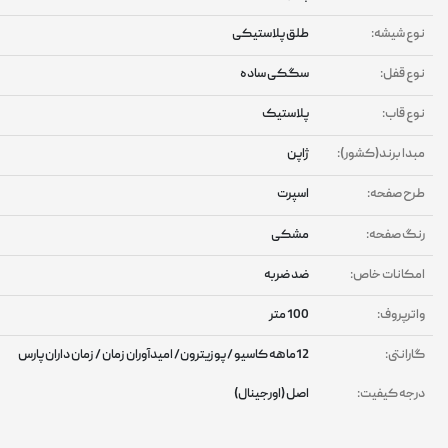
وع شیشه:
طلق پلاستیکی
وع قفل:
سگکی ساده
وع قاب:
پلاستیک
بدا برند(کشور):
ژاپن
رح صفحه:
اسپرت
نگ صفحه:
مشکی
مکانات خاص:
ضد ضربه
اترپروف:
100 متر
ارانتی:
12ماهه کاسیو / پوزیترون/ امیدآوران زمان / زمان داران پارس
رجه کیفیت:
اصل (اورجینال)