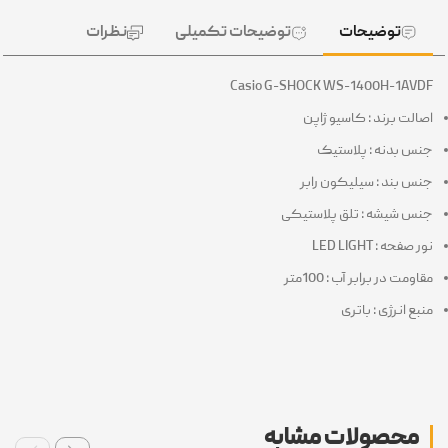
توضیحات
توضیحات تکمیلی
نظرات
Casio G-SHOCK WS-1400H-1AV
الت برند : کاسیو ژاپن
س بدنه : پلاستیک
س بند : سیلیکون رابر
س شیشه : تلق پلاستیکی
صفحه : LED LIGHT
ومت در برابر آب : 100متر
بع انرژی : باتری
محصولات مشابه