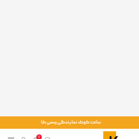
0
عت کوک
/
ساعت مچی
/
 مچی اسپرت کاسیو مدل CASIO WS-1400H-1AVDF