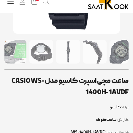
ساعت مچی اسپرت کاسیو مدل CASIO WS-
1400H-1AVD
کاسیو
ند:
ساعت کوک
رانتی:
WS-1400H-1AVDF
اسه محصول: