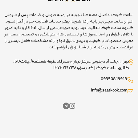
عت کــوک حاصــل دهــه هــا تجربــه در زمینه فروش و خدمات پـس از فــروش
ـواع ساعت مچــی بــر پایــه ارائــه هـرچـه بهتـر خـدمات فعـالیت خــود را آغــاز نمــود.
گـــروه ساعت کوک فعالیت خود رو به صورت رسمی از سال ۲۰۱۱ آغاز و تا به امروز
 تلاش فراوان و اخذ مجوز ها و لایسنس های گوناگون و تخصصی سعی در
رفی محصولات با کیفیت و بررسی دقیق آنها و ارائه مشخصات کامل، بستری را
 انتخاب بهترین گزینه برای شما عزیزان فراهم کند.
تهران،جنت آبادجنوبی،مرکز تجاری سمرقند،طبقه همکفA،پلاک68،
گالری ساعت کوک | کد پستی: ۱۴۷۴۷۱۹۷۳۸
09350819918
info@saatkook.com